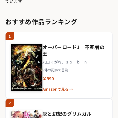
ています。
おすすめ作品ランキング
1
オーバーロード1 不死者の
王
丸山 くがね、ｓｏ－ｂｉｎ
5件の記事で言及
￥990
Amazonで見る →
2
灰と幻想のグリムガル