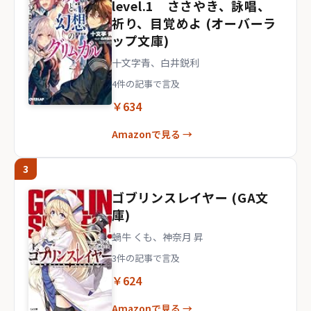
level.1 ささやき、詠唱、
祈り、目覚めよ (オーバーラ
ップ文庫)
十文字青、白井鋭利
4件の記事で言及
￥634
Amazonで見る →
3
ゴブリンスレイヤー (GA文
庫)
蝸牛 くも、神奈月 昇
3件の記事で言及
￥624
Amazonで見る →