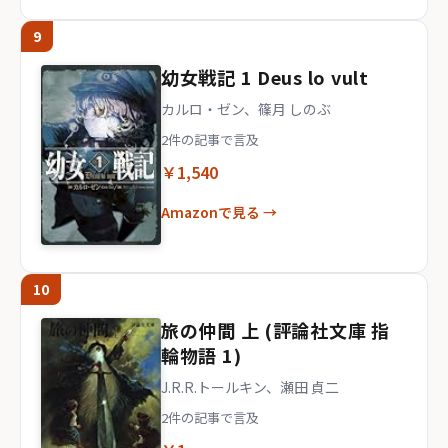
9
幼女戦記 1 Deus lo vult
カルロ・ゼン、篠月 しのぶ
2件の記事で言及
￥1,540
Amazonで見る →
10
旅の仲間 上 (評論社文庫 指
輪物語 1)
J.R.R.トールキン、瀬田 貞二
2件の記事で言及