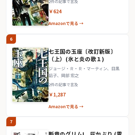
2件の記事で言及
￥624
Amazonで見る →
6
七王国の玉座〔改訂新版〕
（上）(氷と炎の歌１)
ジョージ・Ｒ・Ｒ・マーティン、目黒
詔子、岡部 宏之
2件の記事で言及
￥1,287
Amazonで見る →
7
断章のグリムI 灰かぶり (電