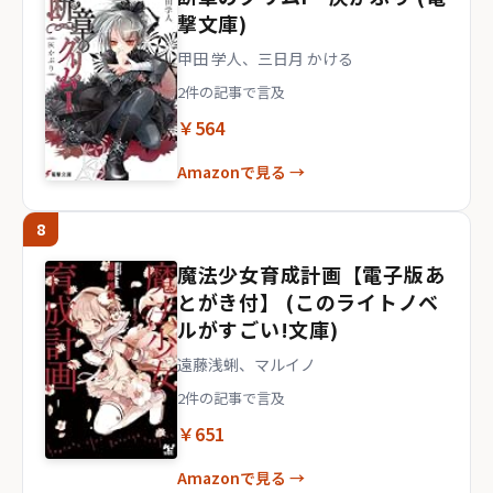
撃文庫)
甲田 学人、三日月 かける
2件の記事で言及
￥564
Amazonで見る →
8
魔法少女育成計画【電子版あ
とがき付】 (このライトノベ
ルがすごい!文庫)
遠藤浅蜊、マルイノ
2件の記事で言及
￥651
Amazonで見る →