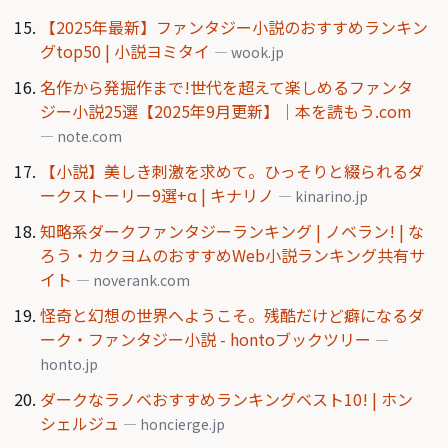
【2025年最新】ファンタジー小説のおすすめランキン
グtop50 | 小説ヨミタイ
— wook.jp
名作から発掘作まで!世代を超えて楽しめるファンタ
ジー小説25選【2025年9月更新】｜本を読もう.com
— note.com
【小説】美しき刺激を求めて。ひっそりと綴られるダ
ークストーリー9選+α | キナリノ
— kinarino.jp
知略系ダークファンタジーランキング | ノベラン! | な
ろう・カクヨムのおすすめWeb小説ランキング共有サ
イト
— noverank.com
怪奇と幻想の世界へようこそ。残酷だけど癖になるダ
ーク・ファンタジー小説 - hontoブックツリー
—
honto.jp
ダークなラノベおすすめランキングベスト10! | ホン
シェルジュ
— honcierge.jp