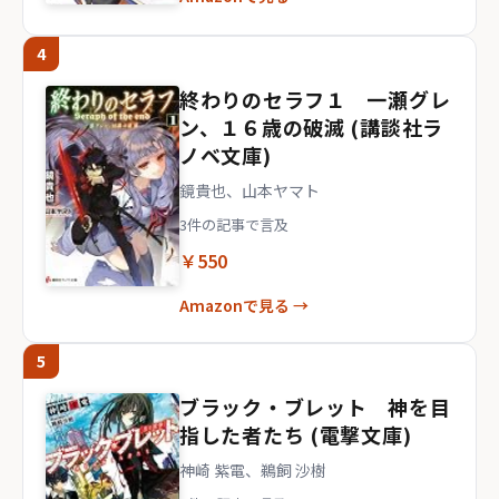
4
終わりのセラフ１ 一瀬グレ
ン、１６歳の破滅 (講談社ラ
ノベ文庫)
鏡貴也、山本ヤマト
3件の記事で言及
￥550
Amazonで見る →
5
ブラック・ブレット 神を目
指した者たち (電撃文庫)
神崎 紫電、鵜飼 沙樹