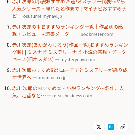
赤川次郎の小説おすすめ25選!ミステリー代表作から
人気シリーズ・隠れた名作まで | マイナビおすすめナ
ビ
— osusume.mynavi.jp
赤川次郎の本おすすめランキング一覧｜作品別の感
想・レビュー - 読書メーター
— bookmeter.com
赤川次郎(あかがわじろう)作品一覧(おすすめランキン
グ順) | ミスナビ ミステリーナビ 小説の感想・データ
ベース(旧オスダメ)
— mysterynavi.com
赤川次郎おすすめ8選!ユーモアとミステリーが織り成
す世界へ
— amanaut.co.jp
赤川 次郎のおすすめ本・小説ランキング〜名作、人
気、定番など〜
— retsu-business.com