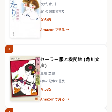
次郎, 赤川
8件の記事で言及
￥649
Amazonで見る →
3
セーラー服と機関銃 (角川文
庫)
赤川 次郎
6件の記事で言及
￥535
Amazonで見る →