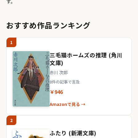
す。
おすすめ作品ランキング
1
三毛猫ホームズの推理 (角川
文庫)
赤川 次郎
8件の記事で言及
￥946
Amazonで見る →
2
ふたり (新潮文庫)