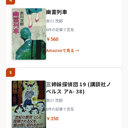
4
幽霊列車
赤川 次郎
6件の記事で言及
￥560
Amazonで見る →
5
三姉妹探偵団 19 (講談社ノ
ベルス アA- 38)
赤川 次郎
6件の記事で言及
￥350