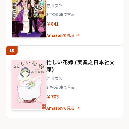
赤川次郎
3件の記事で言及
￥841
Amazonで見る →
10
忙しい花嫁 (実業之日本社文
庫)
赤川次郎
3件の記事で言及
￥703
Amazonで見る →