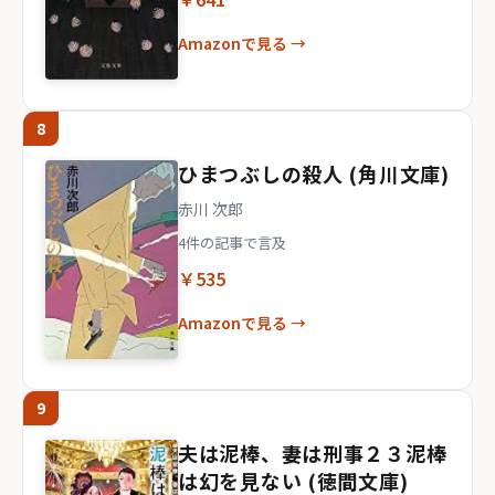
Amazonで見る →
8
ひまつぶしの殺人 (角川文庫)
赤川 次郎
4件の記事で言及
￥535
Amazonで見る →
9
夫は泥棒、妻は刑事２３泥棒
は幻を見ない (徳間文庫)