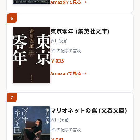
Amazonで見る →
6
東京零年 (集英社文庫)
赤川次郎
4件の記事で言及
￥935
Amazonで見る →
7
マリオネットの罠 (文春文庫)
赤川 次郎
4件の記事で言及
￥641