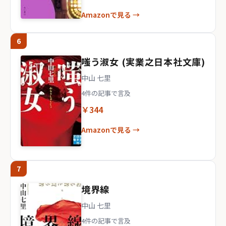
Amazonで見る →
6
嗤う淑女 (実業之日本社文庫)
中山 七里
4件の記事で言及
￥344
Amazonで見る →
7
境界線
中山 七里
4件の記事で言及