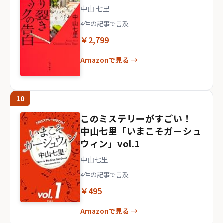
中山 七里
4件の記事で言及
￥2,799
Amazonで見る →
10
このミステリーがすごい！
中山七里「いまこそガーシュ
ウィン」vol.1
中山七里
4件の記事で言及
￥495
Amazonで見る →