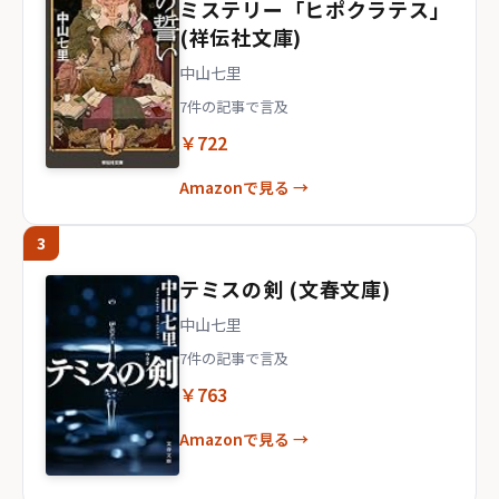
ミステリー「ヒポクラテス」
(祥伝社文庫)
中山七里
7件の記事で言及
￥722
Amazonで見る →
3
テミスの剣 (文春文庫)
中山七里
7件の記事で言及
￥763
Amazonで見る →