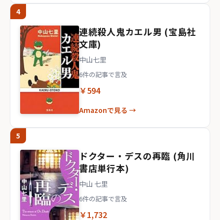
4
連続殺人鬼カエル男 (宝島社
文庫)
中山七里
6件の記事で言及
￥594
Amazonで見る →
5
ドクター・デスの再臨 (角川
書店単行本)
中山 七里
6件の記事で言及
￥1,732