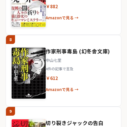
￥882
Amazonで見る →
8
作家刑事毒島 (幻冬舎文庫)
中山七里
4件の記事で言及
￥612
Amazonで見る →
9
切り裂きジャックの告白