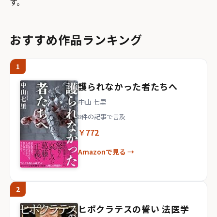
す。
おすすめ作品ランキング
1
護られなかった者たちへ
中山 七里
8件の記事で言及
￥772
Amazonで見る →
2
ヒポクラテスの誓い 法医学