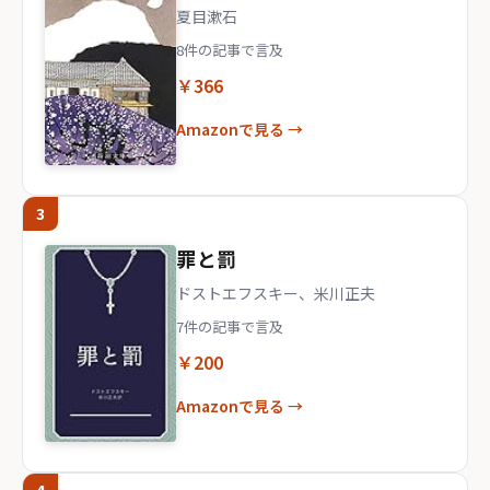
夏目漱石
8件の記事で言及
￥366
Amazonで見る →
3
罪と罰
ドストエフスキー、米川正夫
7件の記事で言及
￥200
Amazonで見る →