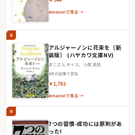
Amazonで見る →
8
アルジャーノンに花束を〔新
装版〕 (ハヤカワ文庫NV)
ダニエル キイス、小尾 芙佐
4件の記事で言及
￥1,782
Amazonで見る →
9
7つの習慣-成功には原則があ
った!