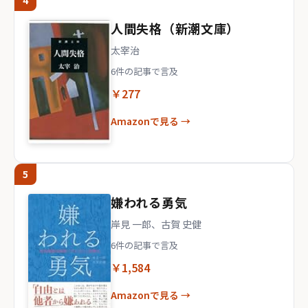
4
人間失格（新潮文庫）
太宰治
6件の記事で言及
￥277
Amazonで見る →
5
嫌われる勇気
岸見 一郎、古賀 史健
6件の記事で言及
￥1,584
Amazonで見る →