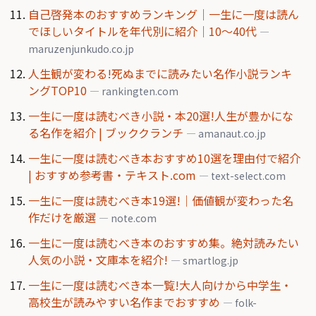
自己啓発本のおすすめランキング｜一生に一度は読ん
でほしいタイトルを年代別に紹介｜10〜40代
—
maruzenjunkudo.co.jp
人生観が変わる!死ぬまでに読みたい名作小説ランキ
ングTOP10
— rankingten.com
一生に一度は読むべき小説・本20選!人生が豊かにな
る名作を紹介 | ブッククランチ
— amanaut.co.jp
一生に一度は読むべき本おすすめ10選を理由付で紹介
| おすすめ参考書・テキスト.com
— text-select.com
一生に一度は読むべき本19選!｜価値観が変わった名
作だけを厳選
— note.com
一生に一度は読むべき本のおすすめ集。絶対読みたい
人気の小説・文庫本を紹介!
— smartlog.jp
一生に一度は読むべき本一覧!大人向けから中学生・
高校生が読みやすい名作までおすすめ
— folk-