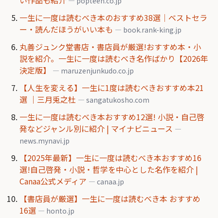
— popteen.co.jp
一生に一度は読むべき本のおすすめ38選｜ベストセラ
ー・読んだほうがいい本も
— book.rank-king.jp
丸善ジュンク堂書店・書店員が厳選!おすすめ本・小
説を紹介。一生に一度は読むべき名作ばかり【2026年
決定版】
— maruzenjunkudo.co.jp
【人生を変える】一生に1度は読むべきおすすめ本21
選 ｜三月兎之杜
— sangatukosho.com
一生に一度は読むべき本おすすめ12選! 小説・自己啓
発などジャンル別に紹介 | マイナビニュース
—
news.mynavi.jp
【2025年最新】一生に一度は読むべき本おすすめ16
選!自己啓発・小説・哲学を中心とした名作を紹介 |
Canaa公式メディア
— canaa.jp
【書店員が厳選】一生に一度は読むべき本 おすすめ
16選
— honto.jp