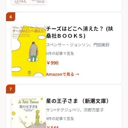
6
チーズはどこへ消えた？ (扶
桑社ＢＯＯＫＳ)
スペンサー・ジョンソン、門田美鈴
5件の記事で言及
￥990
Amazonで見る →
7
星の王子さま （新潮文庫）
サン=テグジュペリ、河野万里子
4件の記事で言及
￥544