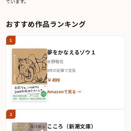
ています。
おすすめ作品ランキング
1
夢をかなえるゾウ１
水野敬也
8件の記事で言及
￥499
Amazonで見る →
2
こころ（新潮文庫）