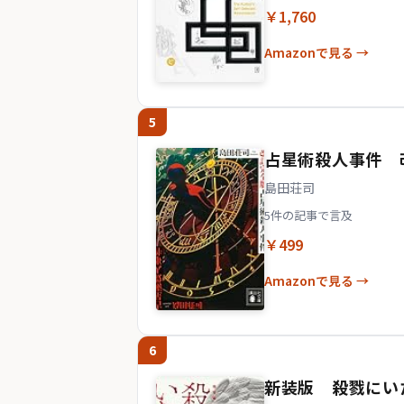
￥1,760
Amazonで見る →
5
占星術殺人事件 改
島田荘司
5件の記事で言及
￥499
Amazonで見る →
6
新装版 殺戮にいた