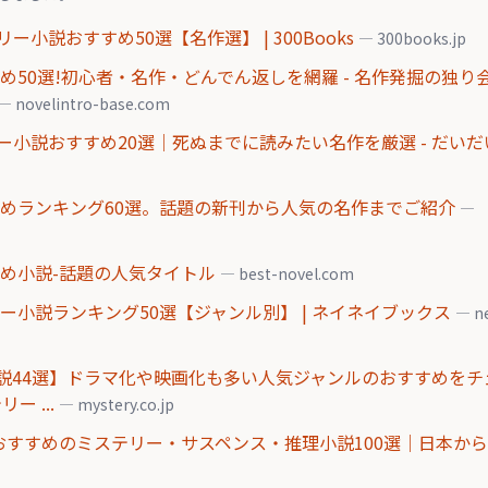
説おすすめ50選【名作選】 | 300Books
— 300books.jp
め50選!初心者・名作・どんでん返しを網羅 - 名作発掘の独り
— novelintro-base.com
小説おすすめ20選｜死ぬまでに読みたい名作を厳選 - だいだ
すめランキング60選。話題の新刊から人気の名作までご紹介
—
すめ小説-話題の人気タイトル
— best-novel.com
ー小説ランキング50選【ジャンル別】 | ネイネイブックス
— n
説44選】ドラマ化や映画化も多い人気ジャンルのおすすめをチ
 ...
— mystery.co.jp
!おすすめのミステリー・サスペンス・推理小説100選｜日本か