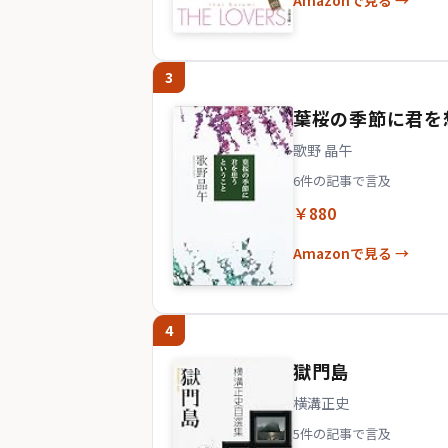
Amazonで見る →
3
葉桜の季節に君を想
歌野 晶午
6件の記事で言及
￥880
Amazonで見る →
4
獄門島
横溝正史
5件の記事で言及