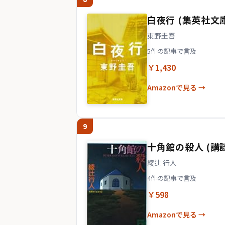
白夜行 (集英社文
東野圭吾
5件の記事で言及
￥1,430
Amazonで見る →
9
十角館の殺人 (講談
綾辻 行人
4件の記事で言及
￥598
Amazonで見る →