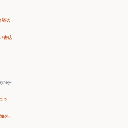
会議の
い書店
eyney-
ェッ
ら海外、