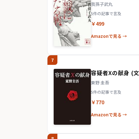
我孫子武丸
5件の記事で言及
￥499
Amazonで見る →
7
容疑者Xの献身 (
東野 圭吾
5件の記事で言及
￥770
Amazonで見る →
8