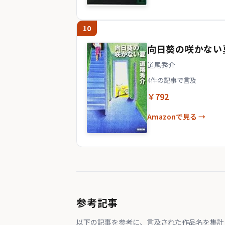
10
向日葵の咲かない
道尾秀介
4件の記事で言及
￥792
Amazonで見る →
参考記事
以下の記事を参考に、言及された作品名を集計