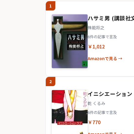
1
ハサミ男 (講談社
殊能将之
6件の記事で言及
￥1,012
Amazonで見る →
2
イニシエーション・
乾 くるみ
6件の記事で言及
￥770