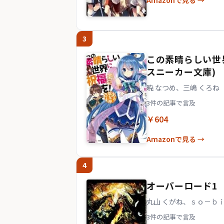
Amazonで見る →
3
この素晴らしい世
スニーカー文庫)
暁 なつめ、三嶋 くろね
3件の記事で言及
￥604
Amazonで見る →
4
オーバーロード1
丸山 くがね、ｓｏ－ｂ
3件の記事で言及