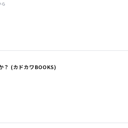
いら
？ (カドカワBOOKS)