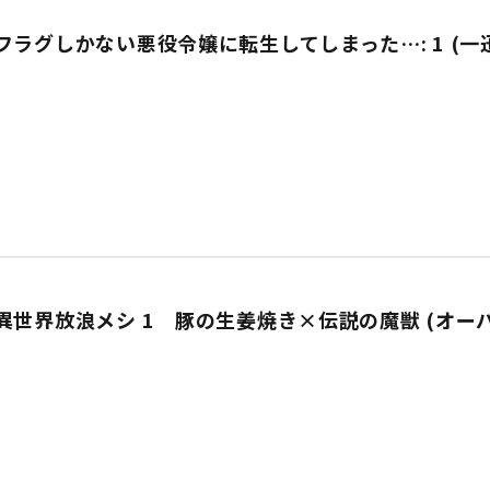
ラグしかない悪役令嬢に転生してしまった…: 1 (一
異世界放浪メシ 1 豚の生姜焼き×伝説の魔獣 (オー