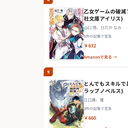
乙女ゲームの破滅フ
社文庫アイリス)
山口 悟、ひだか なみ
3件の記事で言及
￥632
Amazonで見る →
9
とんでもスキルで
ラップノベルス)
江口連、雅
2件の記事で言及
￥660