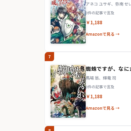
アネコ ユサギ、弥南 せ
3件の記事で言及
￥1,188
Amazonで見る →
7
蜘蛛ですが、なにか
馬場 翁、輝竜 司
3件の記事で言及
￥1,188
Amazonで見る →
8