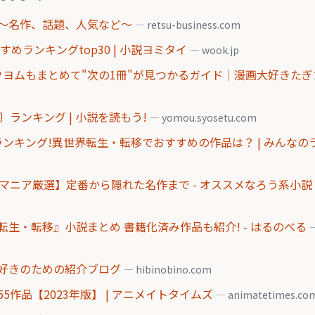
〜名作、話題、人気など〜
— retsu-business.com
めランキングtop30 | 小説ヨミタイ
— wook.jp
クヨムもまとめて"次の1冊"が見つかるガイド｜漫画大好きた
〕ランキング | 小説を読もう!
— yomou.syosetu.com
ランキング!異世界転生・転移でおすすめの作品は？ | みんなの
マニア厳選】定番から隠れた名作まで - オススメなろう系小説
生・転移』小説まとめ 書籍化済み作品も紹介! - はるのべる
好きのための紹介ブログ
— hibinobino.com
作品【2023年版】 | アニメイトタイムズ
— animatetimes.co