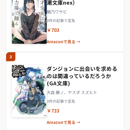
潮文庫nex）
緒乃ワサビ
3件の記事で言及
￥703
Amazonで見る →
3
ダンジョンに出会いを求める
のは間違っているだろうか
(GA文庫)
大森 藤ノ、ヤスダ スズヒト
3件の記事で言及
￥733
Amazonで見る →