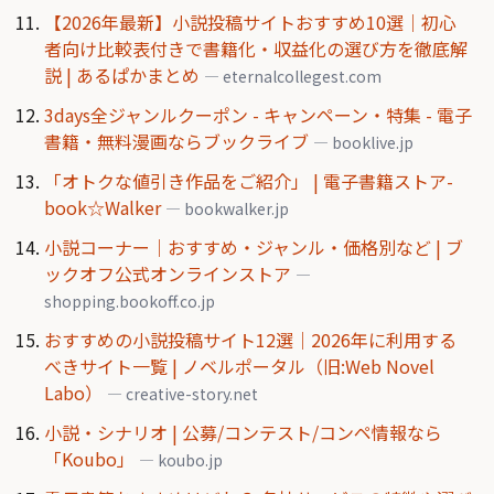
【2026年最新】小説投稿サイトおすすめ10選｜初心
者向け比較表付きで書籍化・収益化の選び方を徹底解
説 | あるぱかまとめ
— eternalcollegest.com
3days全ジャンルクーポン - キャンペーン・特集 - 電子
書籍・無料漫画ならブックライブ
— booklive.jp
「オトクな値引き作品をご紹介」 | 電子書籍ストア-
book☆Walker
— bookwalker.jp
小説コーナー｜おすすめ・ジャンル・価格別など | ブ
ックオフ公式オンラインストア
—
shopping.bookoff.co.jp
おすすめの小説投稿サイト12選｜2026年に利用する
べきサイト一覧 | ノベルポータル（旧:Web Novel
Labo）
— creative-story.net
小説・シナリオ | 公募/コンテスト/コンペ情報なら
「Koubo」
— koubo.jp