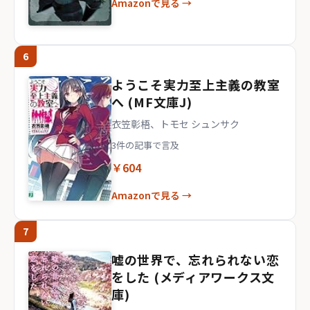
Amazonで見る →
6
ようこそ実力至上主義の教室
へ (MF文庫J)
衣笠彰梧、トモセ シュンサク
3件の記事で言及
￥604
Amazonで見る →
7
嘘の世界で、忘れられない恋
をした (メディアワークス文
庫)