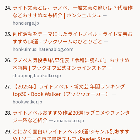
ライト文芸とは。ラノベ、一般文芸の違いは？代表作
などおすすめ本も紹介 | ホンシェルジュ
—
honcierge.jp
創作活動をテーマにしたライトノベル・ライト文芸お
すすめ14選 - ブックワームのひとりごと
—
honkuimusi.hatenablog.com
ラノベ人気投票!結果発表「令和に読んだ」おすすめ
本特集 | ブックオフ公式オンラインストア
—
shopping.bookoff.co.jp
【2025年】ライトノベル・新文芸 年間ランキング
top50 - Book Walker（ブックウォーカー）
—
bookwalker.jp
ライトノベルおすすめ作品20選!ラブコメやファンタ
ジー系など紹介
— amanaut.co.jp
とにかく面白いライトノベル30選!ジャンル別おすす
め | ソニーの電子書籍ストア -Reader Store
—