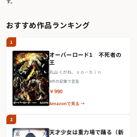
す。
おすすめ作品ランキング
1
オーバーロード1 不死者の
王
丸山 くがね、ｓｏ－ｂｉｎ
4件の記事で言及
￥990
Amazonで見る →
2
天才少女は重力場で踊る（新