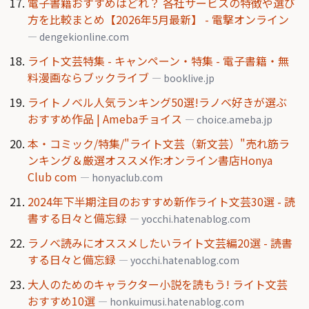
電子書籍おすすめはどれ？ 各社サービスの特徴や選び
方を比較まとめ【2026年5月最新】 - 電撃オンライン
— dengekionline.com
ライト文芸特集 - キャンペーン・特集 - 電子書籍・無
料漫画ならブックライブ
— booklive.jp
ライトノベル人気ランキング50選!ラノベ好きが選ぶ
おすすめ作品 | Amebaチョイス
— choice.ameba.jp
本・コミック/特集/"ライト文芸（新文芸）"売れ筋ラ
ンキング＆厳選オススメ作:オンライン書店Honya
Club com
— honyaclub.com
2024年下半期注目のおすすめ新作ライト文芸30選 - 読
書する日々と備忘録
— yocchi.hatenablog.com
ラノベ読みにオススメしたいライト文芸編20選 - 読書
する日々と備忘録
— yocchi.hatenablog.com
大人のためのキャラクター小説を読もう! ライト文芸
おすすめ10選
— honkuimusi.hatenablog.com