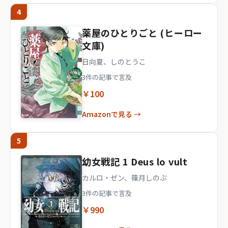
4
薬屋のひとりごと (ヒーロー
文庫)
日向夏、しのとうこ
3件の記事で言及
￥100
Amazonで見る →
5
幼女戦記 1 Deus lo vult
カルロ・ゼン、篠月しのぶ
3件の記事で言及
￥990