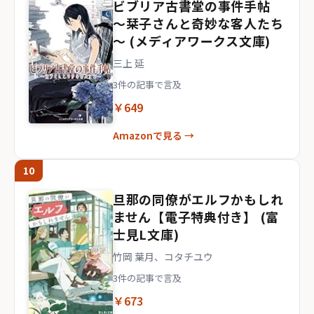
ビブリア古書堂の事件手帖
～栞子さんと奇妙な客人たち
～ (メディアワークス文庫)
三上 延
3件の記事で言及
￥649
Amazonで見る →
10
旦那の同僚がエルフかもしれ
ません【電子特典付き】 (富
士見L文庫)
竹岡 葉月、コタチユウ
3件の記事で言及
￥673