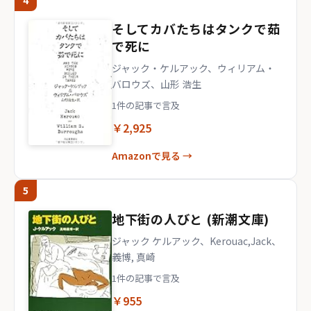
4
そしてカバたちはタンクで茹
で死に
ジャック・ケルアック、ウィリアム・
バロウズ、山形 浩生
1件の記事で言及
￥2,925
Amazonで見る →
5
地下街の人びと (新潮文庫)
ジャック ケルアック、Kerouac,Jack、
義博, 真崎
1件の記事で言及
￥955