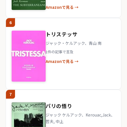
Amazonで見る →
6
トリステッサ
ジャック・ケルアック、青山 南
1件の記事で言及
Amazonで見る →
7
パリの悟り
ジャック ケルアック、Kerouac,Jack、
哲夫, 中上