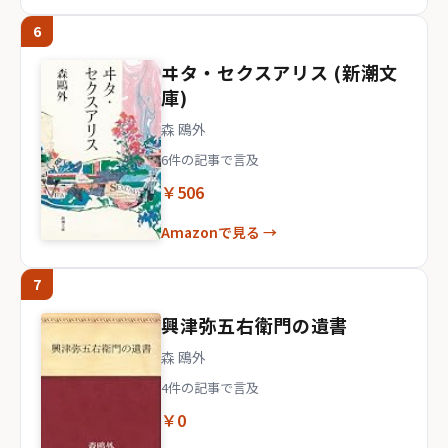
6
ヰタ・セクスアリス (新潮文
庫)
森 鴎外
6件の記事で言及
￥506
Amazonで見る →
7
興津弥五右衛門の遺書
森 鴎外
4件の記事で言及
￥0