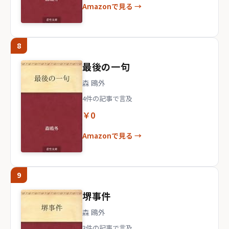
Amazonで見る →
8
最後の一句
森 鴎外
4件の記事で言及
￥0
Amazonで見る →
9
堺事件
森 鴎外
3件の記事で言及