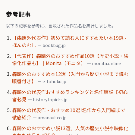
参考記事
以下の記事を参考に、言及された作品名を集計しました。
【森鴎外代表作】初めて読む人にすすめたい本19選 -
ほんのむし
— bookbug.jp
【代表作】森鴎外のおすすめ作品10選【歴史小説・映
像化作品も】｜Monita（モニタ）
— monita.online
森鴎外のおすすめ本12選【入門から歴史小説まで読む
順番付き】
— e-tohoku.jp
森鴎外の代表作おすすめランキングと名作解説【初心
者必見
— history.topicks.jp
森鴎外の代表作・おすすめ10選!名作から入門編まで
徹底紹介
— amanaut.co.jp
森鷗外のおすすめ小説13選。人気の歴史小説や映像化