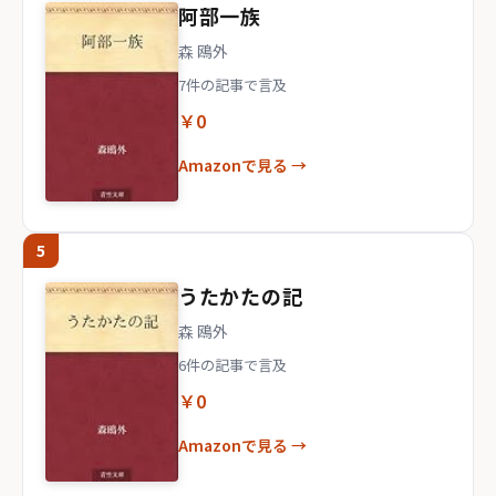
阿部一族
森 鴎外
7件の記事で言及
￥0
Amazonで見る →
5
うたかたの記
森 鴎外
6件の記事で言及
￥0
Amazonで見る →