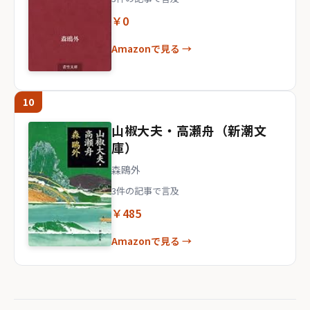
￥0
Amazonで見る →
10
山椒大夫・高瀬舟（新潮文
庫）
森鴎外
3件の記事で言及
￥485
Amazonで見る →