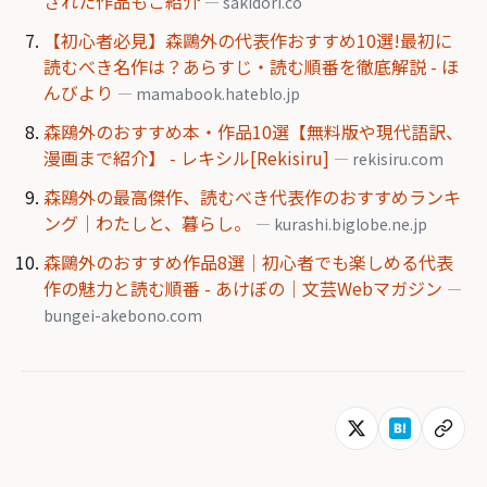
された作品もご紹介
— sakidori.co
【初心者必見】森鷗外の代表作おすすめ10選!最初に
読むべき名作は？あらすじ・読む順番を徹底解説 - ほ
んびより
— mamabook.hateblo.jp
森鴎外のおすすめ本・作品10選【無料版や現代語訳、
漫画まで紹介】 - レキシル[Rekisiru]
— rekisiru.com
森鴎外の最高傑作、読むべき代表作のおすすめランキ
ング｜わたしと、暮らし。
— kurashi.biglobe.ne.jp
森鷗外のおすすめ作品8選｜初心者でも楽しめる代表
作の魅力と読む順番 - あけぼの｜文芸Webマガジン
—
bungei-akebono.com