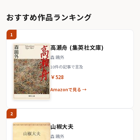
おすすめ作品ランキング
1
高瀬舟 (集英社文庫)
森 鴎外
10件の記事で言及
￥528
Amazonで見る →
2
山椒大夫
森 鴎外