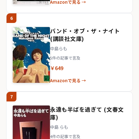
Amazonで見る →
6
バンド・オブ・ザ・ナイト
(講談社文庫)
中島らも
5件の記事で言及
￥649
Amazonで見る →
7
永遠も半ばを過ぎて (文春文
庫)
中島 らも
4件の記事で言及