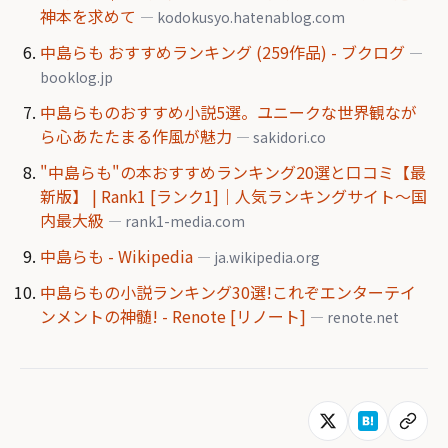
神本を求めて
— kodokusyo.hatenablog.com
中島らも おすすめランキング (259作品) - ブクログ
—
booklog.jp
中島らものおすすめ小説5選。ユニークな世界観なが
ら心あたたまる作風が魅力
— sakidori.co
"中島らも"の本おすすめランキング20選と口コミ【最
新版】 | Rank1 [ランク1]｜人気ランキングサイト～国
内最大級
— rank1-media.com
中島らも - Wikipedia
— ja.wikipedia.org
中島らもの小説ランキング30選!これぞエンターテイ
ンメントの神髄! - Renote [リノート]
— renote.net