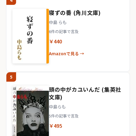
4
寝ずの番 (角川文庫)
中島 らも
6件の記事で言及
￥440
Amazonで見る →
5
頭の中がカユいんだ (集英社
文庫)
中島らも
5件の記事で言及
￥495