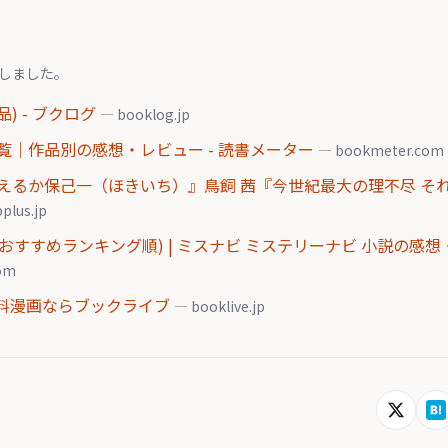
しました。
) - ブクログ
— booklog.jp
｜作品別の感想・レビュー - 読書メーター
— bookmeter.com
えるか保己一（ほきいち）』鳥飼 茜『今世紀最大の理不尽 そ
plus.jp
おすすめランキング順) | ミスナビ ミステリーナビ 小説の感想
com
無料漫画ならブックライブ
— booklive.jp