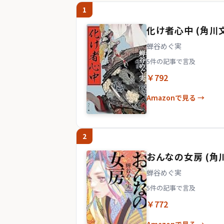
1
化け者心中 (角川
蝉谷めぐ実
5件の記事で言及
￥792
Amazonで見る →
2
おんなの女房 (角
蝉谷めぐ実
5件の記事で言及
￥772