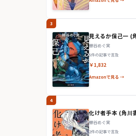
Amazonで見る →
3
見えるか保己一 (
蝉谷めぐ実
5件の記事で言及
￥1,832
Amazonで見る →
4
化け者手本 (角川
蝉谷めぐ実
2件の記事で言及