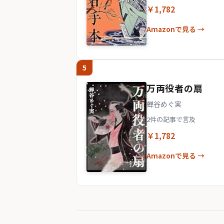
￥1,782
Amazonで見る →
5
万両役者の扇
蝉谷めぐ実
2件の記事で言及
￥1,782
Amazonで見る →