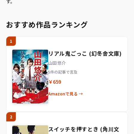
す。
おすすめ作品ランキング
1
リアル鬼ごっこ (幻冬舎文庫)
山田 悠介
5件の記事で言及
￥659
Amazonで見る →
2
スイッチを押すとき (角川文