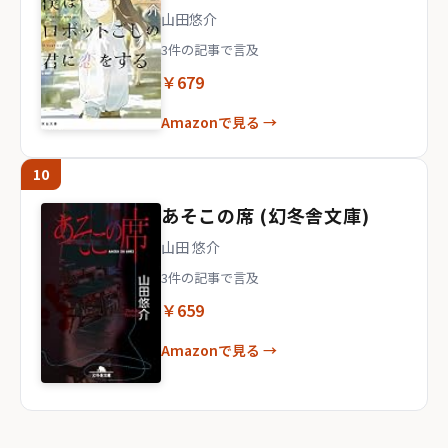
山田悠介
3件の記事で言及
￥679
Amazonで見る →
10
あそこの席 (幻冬舎文庫)
山田 悠介
3件の記事で言及
￥659
Amazonで見る →