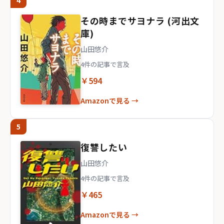
4
その時までサヨナラ (河出文
庫)
山田悠介
4件の記事で言及
￥594
Amazonで見る →
5
復讐したい
山田悠介
4件の記事で言及
￥465
Amazonで見る →