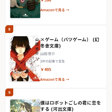
Amazonで見る →
8
×ゲーム（バツゲーム） (幻
冬舎文庫)
山田 悠介
3件の記事で言及
￥495
Amazonで見る →
9
僕はロボットごしの君に恋を
する (河出文庫)