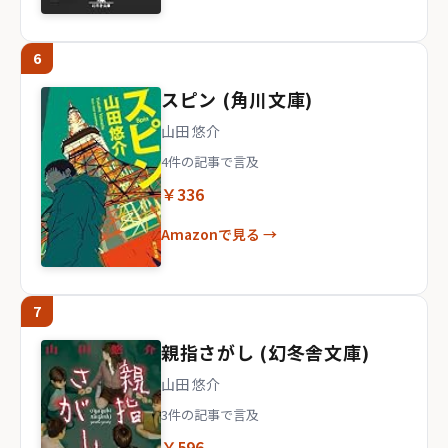
6
スピン (角川文庫)
山田 悠介
4件の記事で言及
￥336
Amazonで見る →
7
親指さがし (幻冬舎文庫)
山田 悠介
3件の記事で言及
￥596