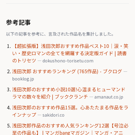
参考記事
以下の記事を参考に、言及された作品名を集計しました。
【超拡張版】浅田次郎おすすめ作品ベスト10｜涙・笑
い・歴史ロマンの全てを網羅する決定版ガイド | 読書
のトリセツ
— dokushono-torisetu.com
浅田次郎 おすすめランキング (765作品) - ブクログ
—
booklog.jp
浅田次郎のおすすめ小説10選!心温まるヒューマンド
ラマの数々を紹介 | ブッククランチ
— amanaut.co.jp
浅田次郎のおすすめ作品15選。心あたたまる作品をラ
インナップ
— sakidori.co
浅田次郎作品のおすすめ人気ランキング12選【号泣必
至の作品も】 | マンガbangマガジン｜マンガ・アニ