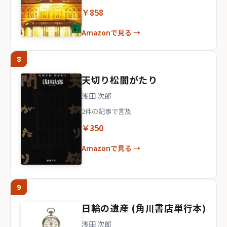
￥858
Amazonで見る →
8
天切り松闇がたり
浅田 次郎
2件の記事で言及
￥350
Amazonで見る →
9
日輪の遺産 (角川書店単行本)
浅田 次郎