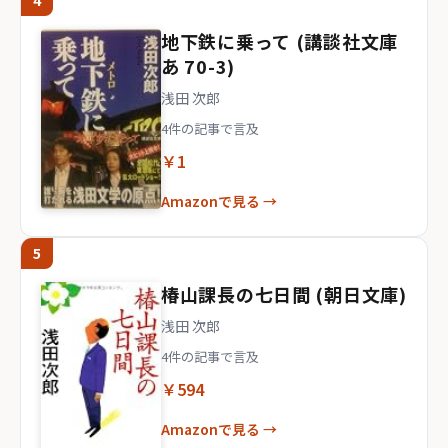
4
地下鉄に乗って (講談社文庫
あ 70-3)
浅田 次郎
4件の記事で言及
￥1
Amazonで見る →
5
椿山課長の七日間 (朝日文庫)
浅田 次郎
4件の記事で言及
￥594
Amazonで見る →