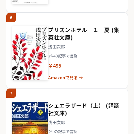
6
プリズンホテル １ 夏 (集
英社文庫)
浅田次郎
3件の記事で言及
￥495
Amazonで見る →
7
シェエラザード（上） (講談
社文庫)
浅田次郎
2件の記事で言及