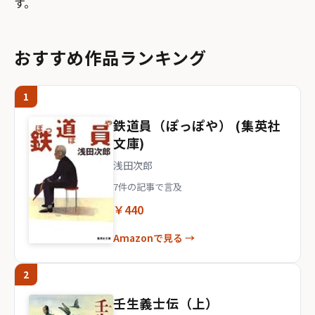
す。
おすすめ作品ランキング
1
鉄道員（ぽっぽや） (集英社
文庫)
浅田次郎
7件の記事で言及
￥440
Amazonで見る →
2
壬生義士伝（上）