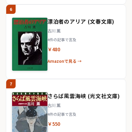
6
漂泊者のアリア (文春文庫)
古川 薫
4件の記事で言及
￥480
Amazonで見る →
7
さらば風雲海峡 (光文社文庫)
古川 薫
4件の記事で言及
￥550