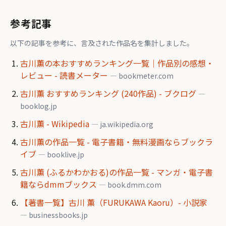
参考記事
以下の記事を参考に、言及された作品名を集計しました。
古川薫の本おすすめランキング一覧｜作品別の感想・
レビュー - 読書メーター
— bookmeter.com
古川薫 おすすめランキング (240作品) - ブクログ
—
booklog.jp
古川薫 - Wikipedia
— ja.wikipedia.org
古川薫の作品一覧 - 電子書籍・無料漫画ならブックラ
イブ
— booklive.jp
古川薫 (ふるかわかおる)の作品一覧 - マンガ・電子書
籍ならdmmブックス
— book.dmm.com
【著書一覧】古川 薫（FURUKAWA Kaoru）- 小説家
— businessbooks.jp