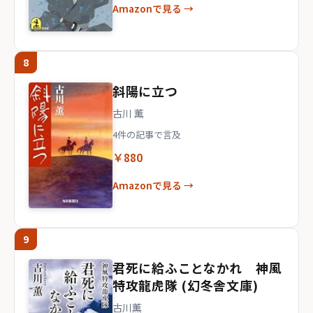
Amazonで見る →
8
斜陽に立つ
古川 薫
4件の記事で言及
￥880
Amazonで見る →
9
君死に給ふことなかれ 神風
特攻龍虎隊 (幻冬舎文庫)
古川薫