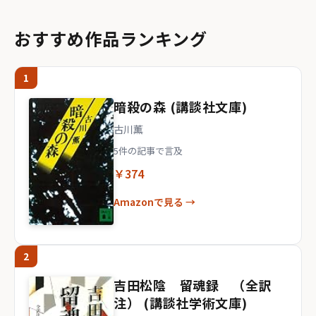
おすすめ作品ランキング
1
暗殺の森 (講談社文庫)
古川薫
5件の記事で言及
￥374
Amazonで見る →
2
吉田松陰 留魂録 （全訳
注） (講談社学術文庫)