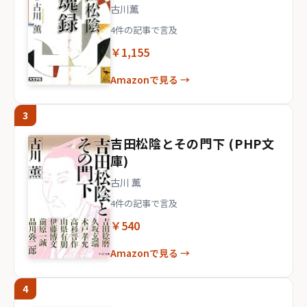
古川薫
4件の記事で言及
￥1,155
Amazonで見る →
3
吉田松陰とその門下 (PHP文
庫)
古川 薫
4件の記事で言及
￥540
Amazonで見る →
4