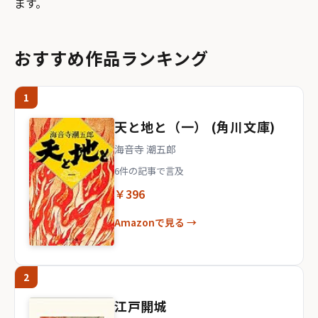
ます。
おすすめ作品ランキング
1
天と地と（一） (角川文庫)
海音寺 潮五郎
6件の記事で言及
￥396
Amazonで見る →
2
江戸開城