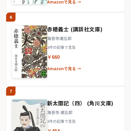
Amazonで見る →
6
赤穂義士 (講談社文庫)
海音寺潮五郎
3件の記事で言及
￥660
Amazonで見る →
7
新太閤記（四） (角川文庫)
海音寺 潮五郎
3件の記事で言及
￥484