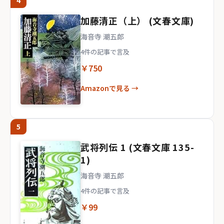
4
加藤清正（上） (文春文庫)
海音寺 潮五郎
4件の記事で言及
￥750
Amazonで見る →
5
武将列伝 1 (文春文庫 135-
1)
海音寺 潮五郎
4件の記事で言及
￥99