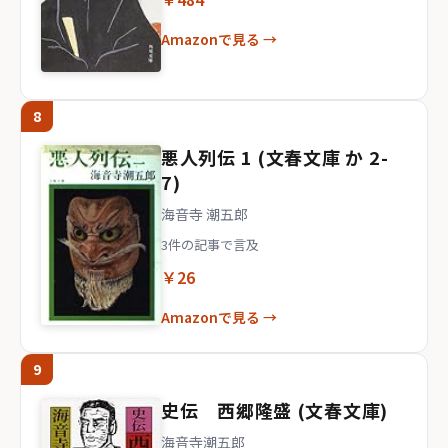
Amazonで見る →
8
悪人列伝 1 (文春文庫 か 2-
7)
海音寺 潮五郎
3件の記事で言及
￥26
Amazonで見る →
9
史伝 西郷隆盛 (文春文庫)
海音寺潮五郎