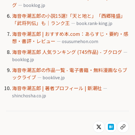
グ
— booklog.jp
海音寺潮五郎の小説15選!「天と地と」「西郷隆盛」
「武将列伝」も｜ランク王
— book.rank-king.jp
海音寺潮五郎 | おすすめ本.com：あらすじ・要約・感
想・書評・レビュー
— osusumehon.com
海音寺潮五郎 人気ランキング (745作品) - ブクログ
—
booklog.jp
海音寺潮五郎の作品一覧 - 電子書籍・無料漫画ならブ
ックライブ
— booklive.jp
海音寺潮五郎 | 著者プロフィール | 新潮社
—
shinchosha.co.jp