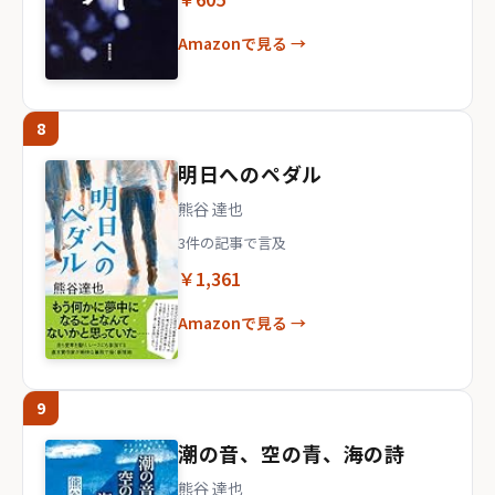
Amazonで見る →
8
明日へのペダル
熊谷 達也
3件の記事で言及
￥1,361
Amazonで見る →
9
潮の音、空の青、海の詩
熊谷 達也