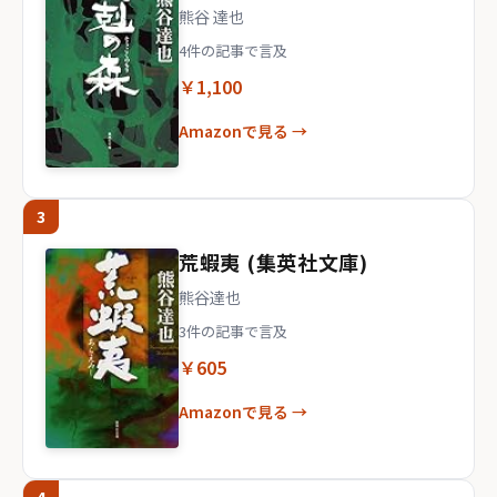
熊谷 達也
4件の記事で言及
￥1,100
Amazonで見る →
3
荒蝦夷 (集英社文庫)
熊谷達也
3件の記事で言及
￥605
Amazonで見る →