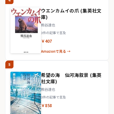
4
ウエンカムイの爪 (集英社文
庫)
熊谷達也
3件の記事で言及
￥407
Amazonで見る →
5
希望の海 仙河海叙景 (集英
社文庫)
熊谷達也
3件の記事で言及
￥858