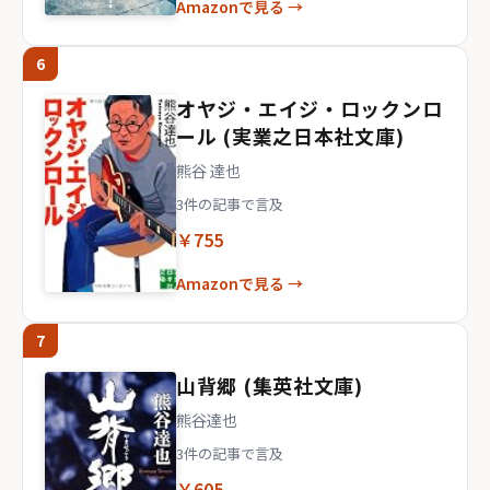
Amazonで見る →
6
オヤジ・エイジ・ロックンロ
ール (実業之日本社文庫)
熊谷 達也
3件の記事で言及
￥755
Amazonで見る →
7
山背郷 (集英社文庫)
熊谷達也
3件の記事で言及
￥605