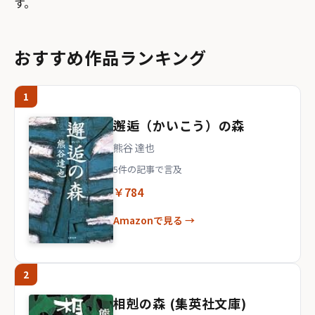
す。
おすすめ作品ランキング
1
邂逅（かいこう）の森
熊谷 達也
5件の記事で言及
￥784
Amazonで見る →
2
相剋の森 (集英社文庫)