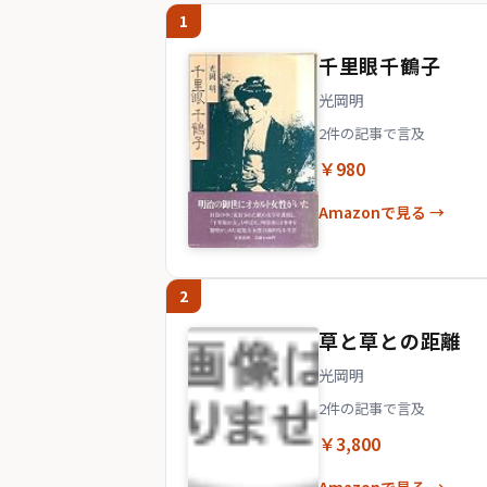
1
千里眼千鶴子
光岡明
2件の記事で言及
￥980
Amazonで見る →
2
草と草との距離
光岡明
2件の記事で言及
￥3,800