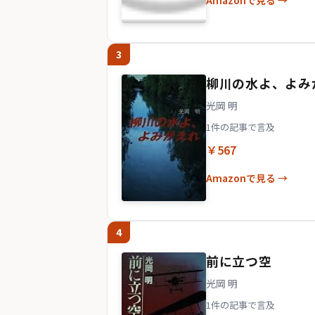
Amazonで見る →
3
柳川の水よ、よみ
光岡 明
1件の記事で言及
￥567
Amazonで見る →
4
前に立つ空
光岡 明
1件の記事で言及