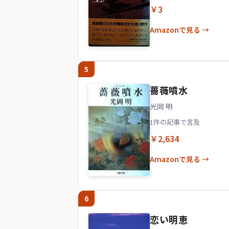
￥3
Amazonで見る →
5
薔薇噴水
光岡 明
1件の記事で言及
￥2,634
Amazonで見る →
6
恋い明恵