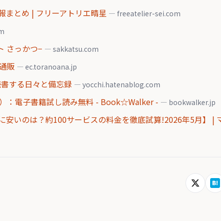
まとめ | フリーアトリエ晴星
— freeatelier-sei.com
om
ト さっかつ−
— sakkatsu.com
け通販
— ec.toranoana.jp
 読書する日々と備忘録
— yocchi.hatenablog.com
電子書籍試し読み無料 - Book☆Walker -
— bookwalker.jp
いのは？約100サービスの料金を徹底試算!2026年5月】 | 