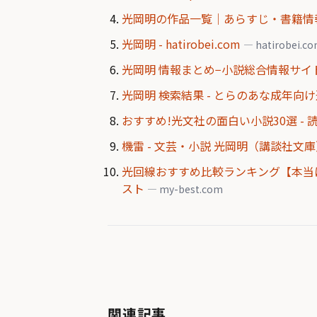
光岡明の作品一覧｜あらすじ・書籍情報
光岡明 - hatirobei.com
— hatirobei.c
光岡明 情報まとめ−小説総合情報サイ
光岡明 検索結果 - とらのあな成年向
おすすめ!光文社の面白い小説30選 -
機雷 - 文芸・小説 光岡明（講談社文庫）：
光回線おすすめ比較ランキング【本当に安
スト
— my-best.com
関連記事