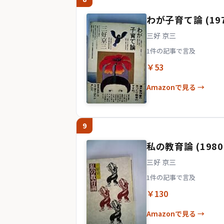
わが子育て論 (19
三好 京三
1件の記事で言及
￥53
Amazonで見る →
9
私の教育論 (1980
三好 京三
1件の記事で言及
￥130
Amazonで見る →