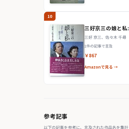
10
三好京三の娘と私
三好 京三、佐々木 千尋
1件の記事で言及
￥867
Amazonで見る →
参考記事
以下の記事を参考に、言及された作品名を集計