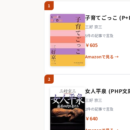
1
子育てごっこ (P+D
三好 京三
5件の記事で言及
￥605
Amazonで見る →
2
女人平泉 (PHP文
三好 京三
2件の記事で言及
￥640