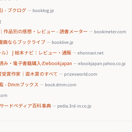
) - ブクログ
— booklog.jp
g
作品別の感想・レビュー - 読書メーター
— bookmeter.com
料漫画ならブックライブ
— booklive.jp
ル） | 絵本ナビ：レビュー・通販
— ehonnavi.net
・電子書籍購入のebookjapan
— ebookjapan.yahoo.co.jp
木賞受賞作家｜直木賞のすべて
— prizesworld.com
 - Dmmブックス
— book.dmm.com
.com
- サードペディア百科事典
— pedia.3rd-in.co.jp