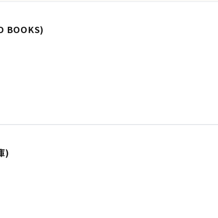
 BOOKS)
庫)