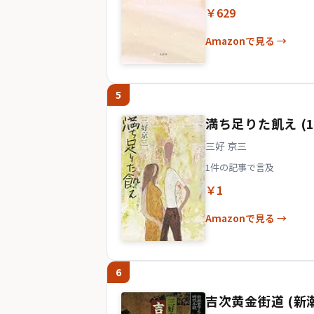
￥629
Amazonで見る →
5
満ち足りた飢え (1
三好 京三
1件の記事で言及
￥1
Amazonで見る →
6
吉次黄金街道 (新