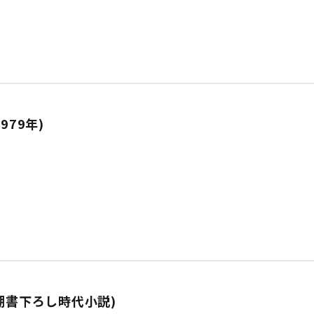
979年)
潮書下ろし時代小説)