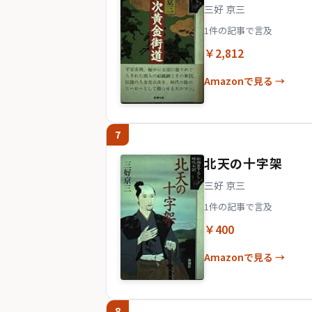
三好 京三
1件の記事で言及
￥2,812
Amazonで見る →
7
北天の十字架
三好 京三
1件の記事で言及
￥400
Amazonで見る →
8