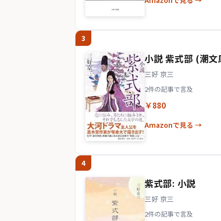
Amazonで見る →
3
小説 紫式部 (潮文
三好 京三
2件の記事で言及
￥880
Amazonで見る →
4
紫式部: 小説
三好 京三
2件の記事で言及