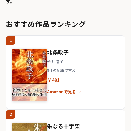
す。
おすすめ作品ランキング
1
北条政子
永井路子
5件の記事で言及
￥491
Amazonで見る →
2
朱なる十字架