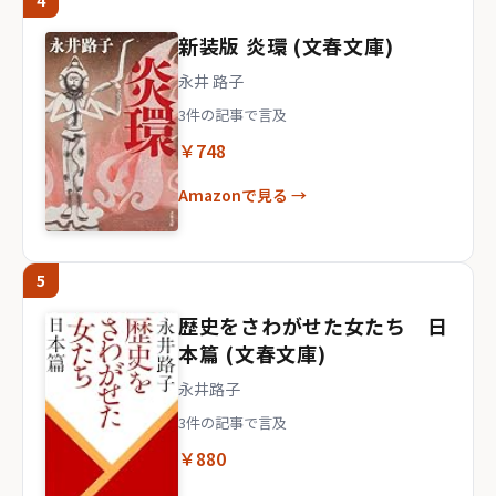
4
新装版 炎環 (文春文庫)
永井 路子
3件の記事で言及
￥748
Amazonで見る →
5
歴史をさわがせた女たち 日
本篇 (文春文庫)
永井路子
3件の記事で言及
￥880