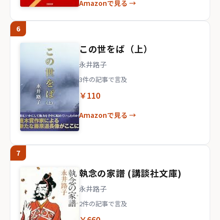
Amazonで見る →
6
この世をば（上）
永井路子
3件の記事で言及
￥110
Amazonで見る →
7
執念の家譜 (講談社文庫)
永井路子
2件の記事で言及
￥660