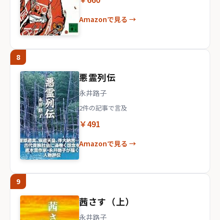
Amazonで見る →
8
悪霊列伝
永井路子
2件の記事で言及
￥491
Amazonで見る →
9
茜さす（上）
永井路子