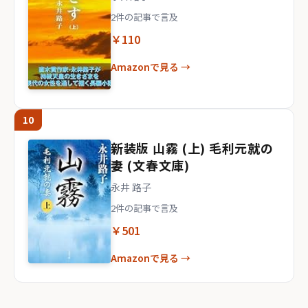
2件の記事で言及
￥110
Amazonで見る →
10
新装版 山霧 (上) 毛利元就の
妻 (文春文庫)
永井 路子
2件の記事で言及
￥501
Amazonで見る →