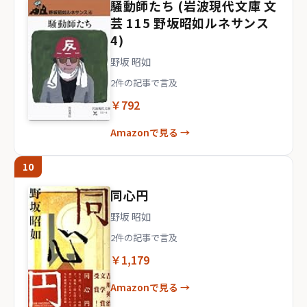
騒動師たち (岩波現代文庫 文
芸 115 野坂昭如ルネサンス
4)
野坂 昭如
2件の記事で言及
￥792
Amazonで見る →
10
同心円
野坂 昭如
2件の記事で言及
￥1,179
Amazonで見る →