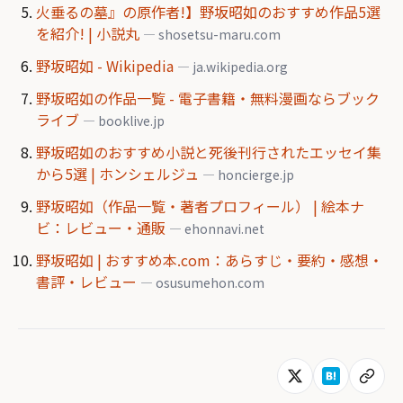
火垂るの墓』の原作者!】野坂昭如のおすすめ作品5選
を紹介! | 小説丸
— shosetsu-maru.com
野坂昭如 - Wikipedia
— ja.wikipedia.org
野坂昭如の作品一覧 - 電子書籍・無料漫画ならブック
ライブ
— booklive.jp
野坂昭如のおすすめ小説と死後刊行されたエッセイ集
から5選 | ホンシェルジュ
— honcierge.jp
野坂昭如（作品一覧・著者プロフィール） | 絵本ナ
ビ：レビュー・通販
— ehonnavi.net
野坂昭如 | おすすめ本.com：あらすじ・要約・感想・
書評・レビュー
— osusumehon.com