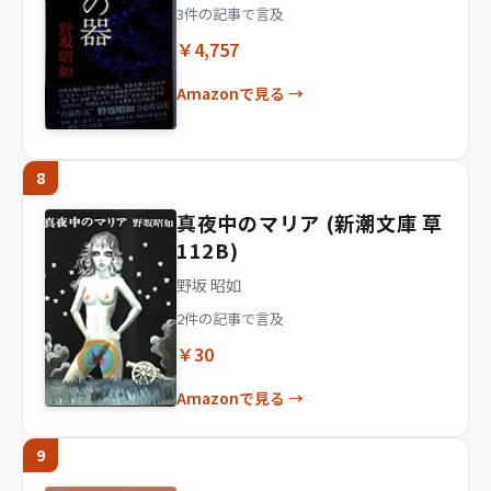
3件の記事で言及
￥4,757
Amazonで見る →
8
真夜中のマリア (新潮文庫 草
112B)
野坂 昭如
2件の記事で言及
￥30
Amazonで見る →
9