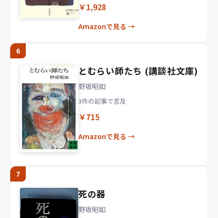
￥1,928
Amazonで見る →
6
とむらい師たち (講談社文庫)
野坂昭如
3件の記事で言及
￥715
Amazonで見る →
7
死の器
野坂昭如