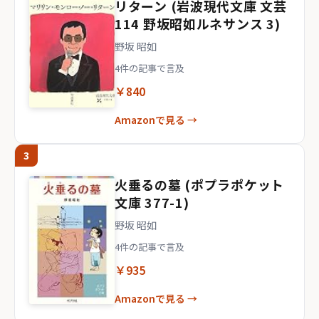
リターン (岩波現代文庫 文芸
114 野坂昭如ルネサンス 3)
野坂 昭如
4件の記事で言及
￥840
Amazonで見る →
3
火垂るの墓 (ポプラポケット
文庫 377-1)
野坂 昭如
4件の記事で言及
￥935
Amazonで見る →