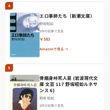
4
エロ事師たち（新潮文庫）
野坂昭如
3件の記事で言及
￥593
Amazonで見る →
5
骨餓身峠死人葛 (岩波現代文
庫 文芸 117 野坂昭如ルネサ
ンス 6)
野坂 昭如
3件の記事で言及