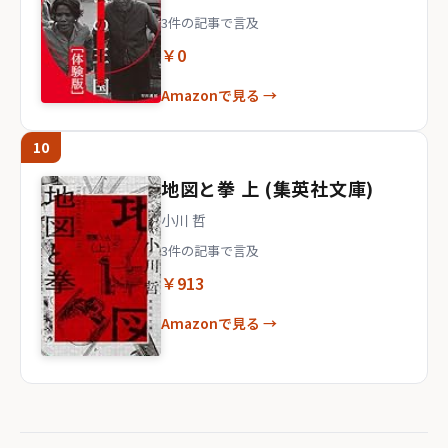
3件の記事で言及
￥0
Amazonで見る →
10
地図と拳 上 (集英社文庫)
小川 哲
3件の記事で言及
￥913
Amazonで見る →