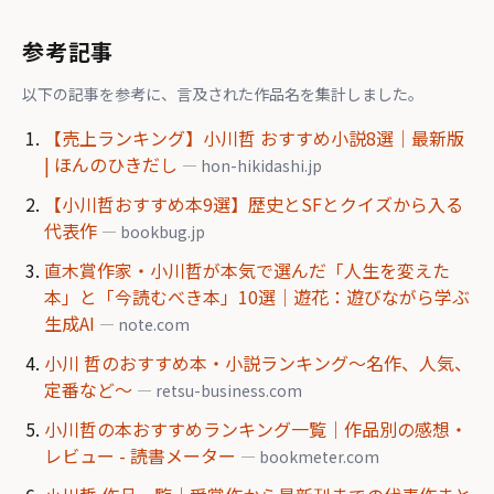
参考記事
以下の記事を参考に、言及された作品名を集計しました。
【売上ランキング】小川哲 おすすめ小説8選｜最新版
| ほんのひきだし
— hon-hikidashi.jp
【小川哲おすすめ本9選】歴史とSFとクイズから入る
代表作
— bookbug.jp
直木賞作家・小川哲が本気で選んだ「人生を変えた
本」と「今読むべき本」10選｜遊花：遊びながら学ぶ
生成AI
— note.com
小川 哲のおすすめ本・小説ランキング〜名作、人気、
定番など〜
— retsu-business.com
小川哲の本おすすめランキング一覧｜作品別の感想・
レビュー - 読書メーター
— bookmeter.com