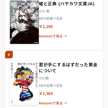
嘘と正典 (ハヤカワ文庫JA)
小川 哲
6件の記事で言及
￥1,186
Amazonで見る →
5
君が手にするはずだった黄金
について
小川哲
5件の記事で言及
￥1,584
Amazonで見る →