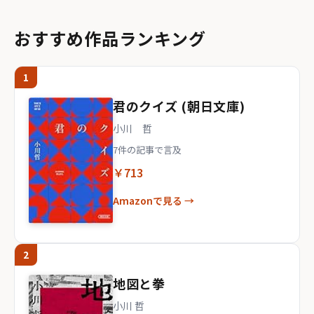
おすすめ作品ランキング
1
君のクイズ (朝日文庫)
小川 哲
7件の記事で言及
￥713
Amazonで見る →
2
地図と拳
小川 哲