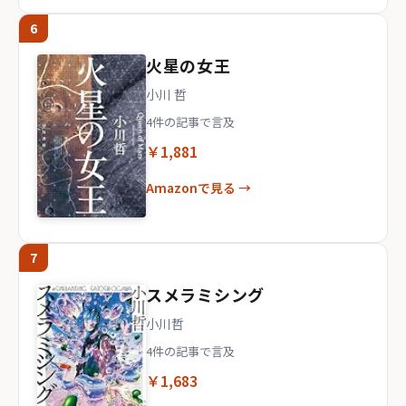
6
火星の女王
小川 哲
4件の記事で言及
￥1,881
Amazonで見る →
7
スメラミシング
小川哲
4件の記事で言及
￥1,683