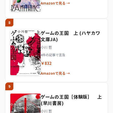
Amazonで見る →
8
ゲームの王国 上 (ハヤカワ
文庫JA)
小川 哲
4件の記事で言及
￥832
Amazonで見る →
9
ゲームの王国［体験版］ 上
(早川書房)
小川 哲