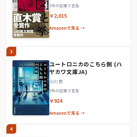
7件の記事で言及
￥2,015
Amazonで見る →
3
ユートロニカのこちら側 (ハ
ヤカワ文庫JA)
小川 哲
7件の記事で言及
￥924
Amazonで見る →
4