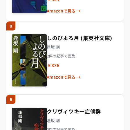
Amazonで見る →
8
しのびよる月 (集英社文庫)
逢坂 剛
2件の記事で言及
￥836
Amazonで見る →
9
クリヴィツキー症候群
逢坂 剛
2件の記事で言及