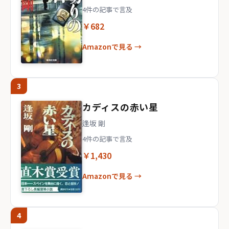
4件の記事で言及
￥682
Amazonで見る →
3
カディスの赤い星
逢坂 剛
4件の記事で言及
￥1,430
Amazonで見る →
4