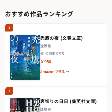
おすすめ作品ランキング
1
禿鷹の夜 (文春文庫)
逢坂 剛
4件の記事で言及
￥950
Amazonで見る →
2
裏切りの日日 (集英社文庫)
逢坂 剛