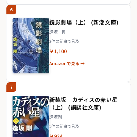
6
鏡影劇場（上） (新潮文庫)
逢坂 剛
3件の記事で言及
￥1,100
Amazonで見る →
7
新装版 カディスの赤い星
（上） (講談社文庫)
逢坂剛
2件の記事で言及
￥924