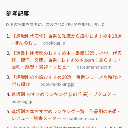
参考記事
以下の記事を参考に、言及された作品名を集計しました。
【逢坂剛代表作】百舌と禿鷹から読むおすすめ本18選
- ほんのむし
— bookbug.jp
【選書】逢坂剛のおすすめ本・書籍12選：小説、代表
作、傑作、文庫、百舌 | おすすめ本.com：あらすじ・
要約・感想・書評・レビュー
— osusumehon.com
「逢坂剛の小説おすすめ20選｜百舌シリーズや時代小
説も紹介」
— book.rank-king.jp
逢坂剛 おすすめランキング (381作品) - ブクログ
—
booklog.jp
逢坂剛の本おすすめランキング一覧｜作品別の感想・
レビュー - 読書メーター
— bookmeter.com