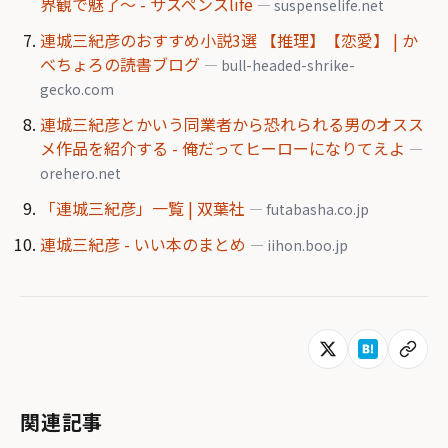
界観で魅了～ - サスペンスlife
— suspenselife.net
連城三紀彦のおすすめ小説3選 【推理】【恋愛】 | か
べちょろの読書ブログ
— bull-headed-shrike-
gecko.com
連城三紀彦とかいう同業者から恐れられる男のオスス
メ作品を紹介する - 俺だってヒーローになりてえよ
—
orehero.net
「連城三紀彦」一覧 | 双葉社
— futabasha.co.jp
連城三紀彦 - いい本のまとめ
— iihon.boo.jp
関連記事