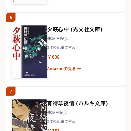
6
夕萩心中 (光文社文庫)
連城 三紀彦
3件の記事で言及
￥638
Amazonで見る →
7
宵待草夜情 (ハルキ文庫)
連城三紀彦
2件の記事で言及
￥755