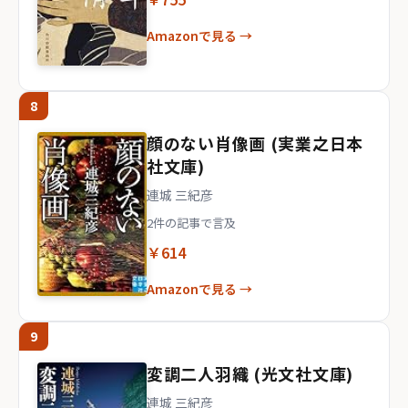
Amazonで見る →
8
顔のない肖像画 (実業之日本
社文庫)
連城 三紀彦
2件の記事で言及
￥614
Amazonで見る →
9
変調二人羽織 (光文社文庫)
連城 三紀彦