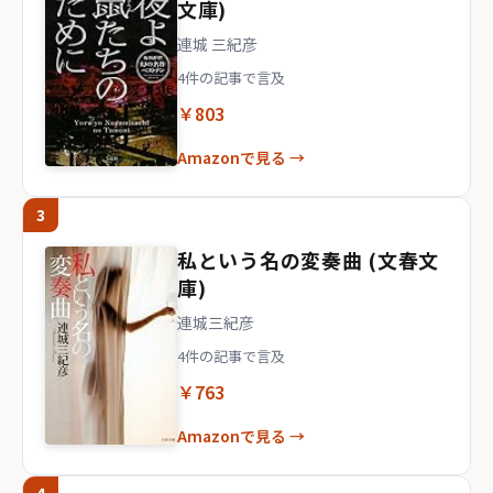
文庫)
連城 三紀彦
4件の記事で言及
￥803
Amazonで見る →
3
私という名の変奏曲 (文春文
庫)
連城三紀彦
4件の記事で言及
￥763
Amazonで見る →