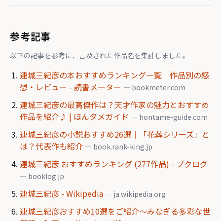
参考記事
以下の記事を参考に、言及された作品名を集計しました。
連城三紀彦の本おすすめランキング一覧｜作品別の感
想・レビュー - 読書メーター
— bookmeter.com
連城三紀彦の最高傑作は？天才作家の魅力とおすすめ
作品を紹介♪ | ほんタメガイド
— hontame-guide.com
連城三紀彦の小説おすすめ26選｜「花葬シリーズ」と
は？代表作も紹介
— book.rank-king.jp
連城三紀彦 おすすめランキング (277作品) - ブクログ
— booklog.jp
連城三紀彦 - Wikipedia
— ja.wikipedia.org
連城三紀彦おすすめ10選をご紹介～みなぎる多彩な世