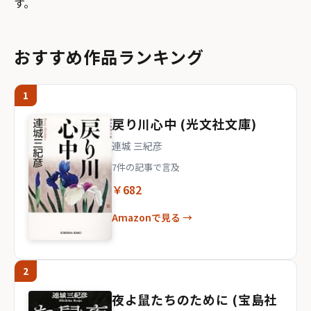
す。
おすすめ作品ランキング
1
戻り川心中 (光文社文庫)
連城 三紀彦
7件の記事で言及
￥682
Amazonで見る →
2
夜よ鼠たちのために (宝島社