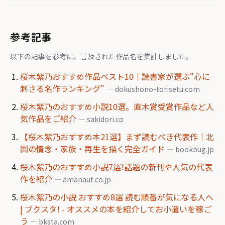
参考記事
以下の記事を参考に、言及された作品名を集計しました。
桜木紫乃おすすめ作品ベスト10｜読書家が選ぶ"心に
刺さる名作ランキング"
— dokushono-torisetu.com
桜木紫乃のおすすめ小説10選。直木賞受賞作品など人
気作品をご紹介
— sakidori.co
【桜木紫乃おすすめ本21選】まず読むべき代表作｜北
国の情念・家族・再生を描く完全ガイド
— bookbug.jp
桜木紫乃のおすすめ小説7選!話題の新刊や人気の代表
作を紹介
— amanaut.co.jp
桜木紫乃の小説 おすすめ8選 読む順番が気になる人へ
| ブクスタ! - オススメの本を紹介してお小遣いを稼ご
う
— bksta.com