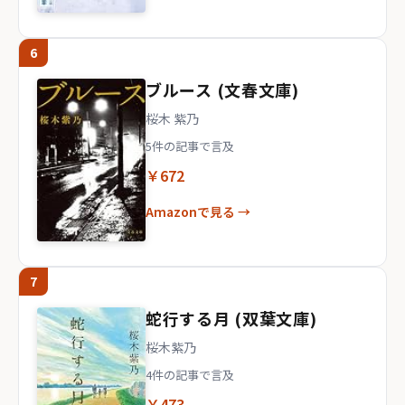
6
ブルース (文春文庫)
桜木 紫乃
5件の記事で言及
￥672
Amazonで見る →
7
蛇行する月 (双葉文庫)
桜木紫乃
4件の記事で言及
￥473