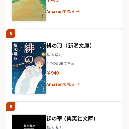
Amazonで見る →
8
緋の河（新潮文庫）
桜木紫乃
4件の記事で言及
￥940
Amazonで見る →
9
裸の華 (集英社文庫)
桜木 紫乃