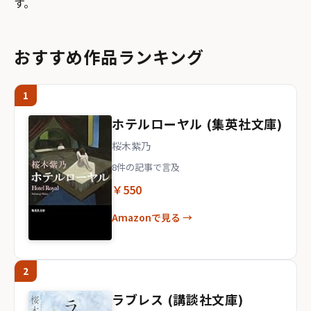
す。
おすすめ作品ランキング
1
ホテルローヤル (集英社文庫)
桜木紫乃
8件の記事で言及
￥550
Amazonで見る →
2
ラブレス (講談社文庫)