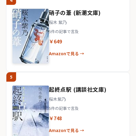
4
硝子の葦 (新潮文庫)
桜木 紫乃
5件の記事で言及
￥649
Amazonで見る →
5
起終点駅 (講談社文庫)
桜木紫乃
5件の記事で言及
￥748
Amazonで見る →