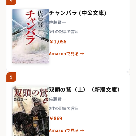
4
チャンバラ (中公文庫)
佐藤賢一
3件の記事で言及
￥1,056
Amazonで見る →
5
双頭の鷲（上）（新潮文庫）
佐藤賢一
2件の記事で言及
￥869
Amazonで見る →