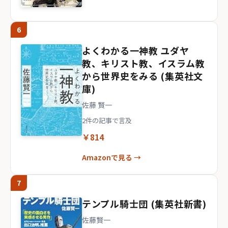
6
よくわかる一神教 ユダヤ
教、キリスト教、イスラム教
から世界史をみる (集英社文
庫)
佐藤 賢一
2件の記事で言及
￥814
Amazonで見る →
7
テンプル騎士団 (集英社新書)
佐藤賢一