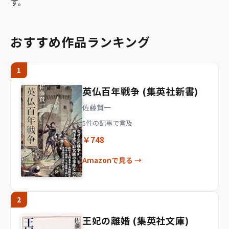
す。
おすすめ作品ランキング
1
英仏百年戦争 (集英社新書)
佐藤賢一
5件の記事で言及
￥748
Amazonで見る →
2
王妃の離婚 (集英社文庫)