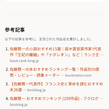
参考記事
以下の記事を参考に、言及された作品名を集計しました。
佐藤賢一の小説おすすめ15選｜直木賞受賞作家!代表
作『王妃の離婚』や『ナポレオン』など｜ランク王
—
book.rank-king.jp
佐藤賢一の本おすすめランキング一覧｜作品別の感
想・レビュー - 読書メーター
— bookmeter.com
【佐藤賢一代表作】フランス史と革命を読むおすすめ
本26選
— bookbug.jp
佐藤賢一 おすすめランキング (259作品) - ブクログ
—
booklog.jp