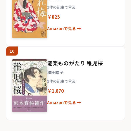
2件の記事で言及
￥825
Amazonで見る →
10
能楽ものがたり 稚児桜
澤田瞳子
2件の記事で言及
￥1,870
Amazonで見る →