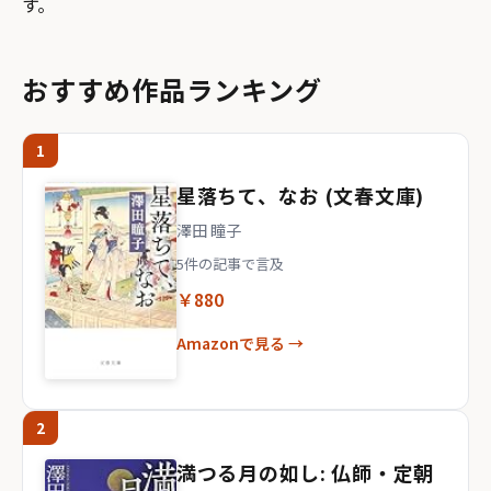
す。
おすすめ作品ランキング
1
星落ちて、なお (文春文庫)
澤田 瞳子
5件の記事で言及
￥880
Amazonで見る →
2
満つる月の如し: 仏師・定朝