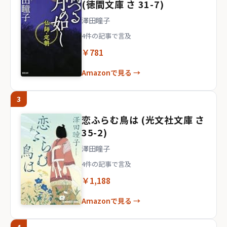
(徳間文庫 さ 31-7)
澤田瞳子
4件の記事で言及
￥781
Amazonで見る →
3
恋ふらむ鳥は (光文社文庫 さ
35-2)
澤田瞳子
4件の記事で言及
￥1,188
Amazonで見る →