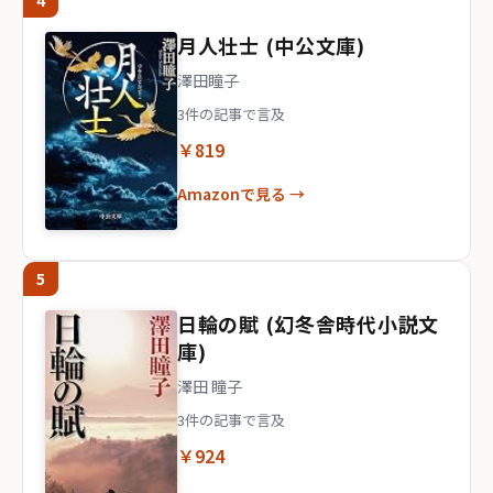
4
月人壮士 (中公文庫)
澤田瞳子
3件の記事で言及
￥819
Amazonで見る →
5
日輪の賦 (幻冬舎時代小説文
庫)
澤田 瞳子
3件の記事で言及
￥924