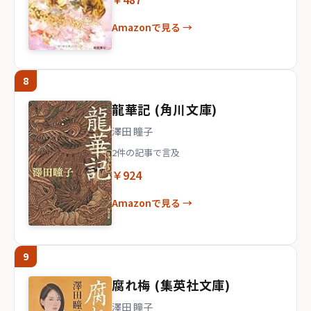
Amazonで見る →
8
龍華記 (角川文庫)
澤田 瞳子
2件の記事で言及
￥924
Amazonで見る →
9
腐れ梅 (集英社文庫)
澤田 瞳子