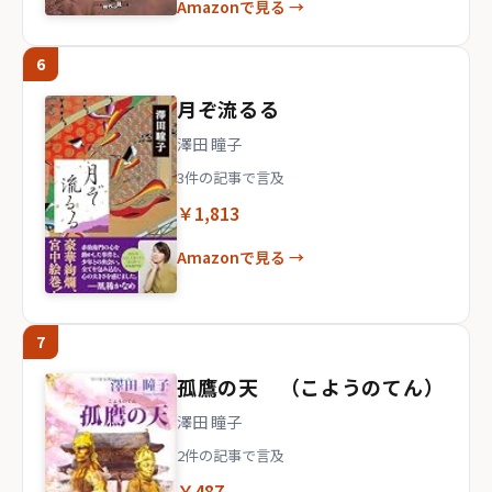
Amazonで見る →
6
月ぞ流るる
澤田 瞳子
3件の記事で言及
￥1,813
Amazonで見る →
7
孤鷹の天 （こようのてん）
澤田 瞳子
2件の記事で言及
￥487