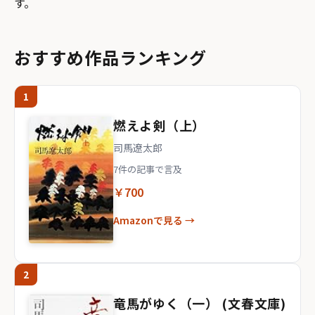
す。
おすすめ作品ランキング
1
燃えよ剣（上）
司馬遼太郎
7件の記事で言及
￥700
Amazonで見る →
2
竜馬がゆく（一） (文春文庫)