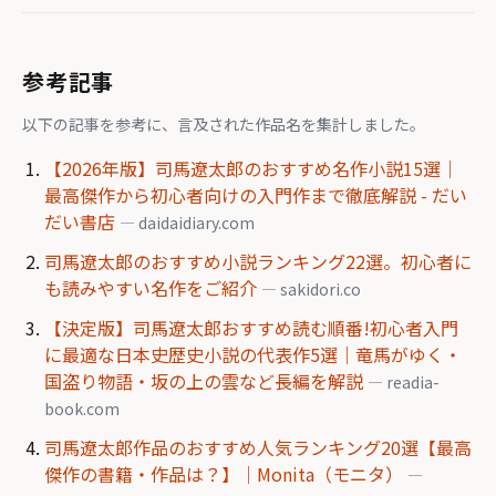
参考記事
以下の記事を参考に、言及された作品名を集計しました。
【2026年版】司馬遼太郎のおすすめ名作小説15選｜
最高傑作から初心者向けの入門作まで徹底解説 - だい
だい書店
— daidaidiary.com
司馬遼太郎のおすすめ小説ランキング22選。初心者に
も読みやすい名作をご紹介
— sakidori.co
【決定版】司馬遼太郎おすすめ読む順番!初心者入門
に最適な日本史歴史小説の代表作5選｜竜馬がゆく・
国盗り物語・坂の上の雲など長編を解説
— readia-
book.com
司馬遼太郎作品のおすすめ人気ランキング20選【最高
傑作の書籍・作品は？】｜Monita（モニタ）
—