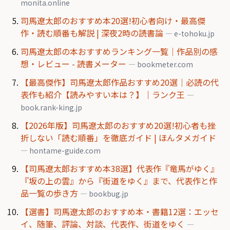
monita.online
司馬遼太郎のおすすめ本20選!初心者向け・最高傑
作・読む順番も解説 | 深夜2時の読書論
— e-tohoku.jp
司馬遼太郎の本おすすめランキング一覧｜作品別の感
想・レビュー - 読書メーター
— bookmeter.com
【最高傑作】司馬遼太郎作品おすすめ20選｜必読の代
表作も紹介【読みやすい本は？】｜ランク王
—
book.rank-king.jp
【2026年版】司馬遼太郎のおすすめ20選!初心者も挫
折しない「読む順番」を徹底ガイド | ほんタメガイド
— hontame-guide.com
【司馬遼太郎おすすめ本38選】代表作『竜馬がゆく』
『坂の上の雲』から『街道をゆく』まで、代表作と作
品一覧の歩き方
— bookbug.jp
【選書】司馬遼太郎のおすすめ本・書籍12選：エッセ
イ、随筆、評論、対談、代表作、街道をゆく
—