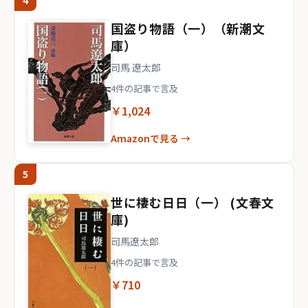
4
国盗り物語（一）（新潮文
庫）
司馬 遼太郎
4件の記事で言及
￥1,024
Amazonで見る →
5
世に棲む日日（一） (文春文
庫)
司馬遼太郎
4件の記事で言及
￥710