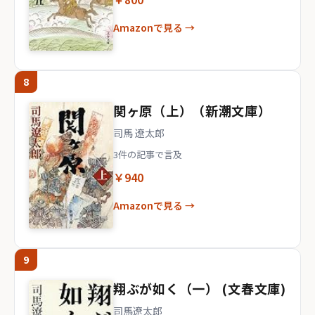
Amazonで見る →
8
関ヶ原（上）（新潮文庫）
司馬 遼太郎
3件の記事で言及
￥940
Amazonで見る →
9
翔ぶが如く（一） (文春文庫)
司馬遼太郎