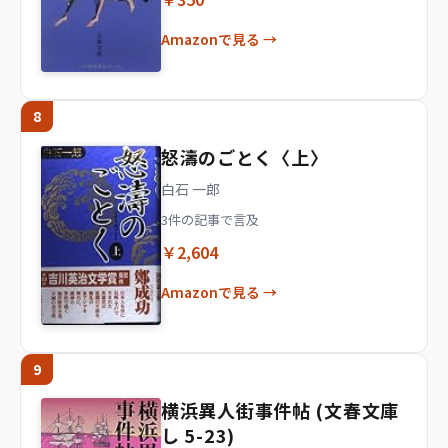
Amazonで見る →
8
怒濤のごとく〈上〉
白石 一郎
3件の記事で言及
￥2,604
Amazonで見る →
9
横浜異人街事件帖 (文春文庫
し 5-23)