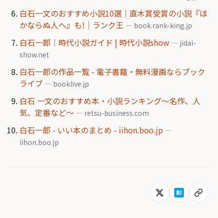
白石一文のおすすめ小説10選｜直木賞受賞の小説『ほ
かならぬ人へ』も!｜ランク王
— book.rank-king.jp
白石一郎｜時代小説ガイド | 時代小説show
— jidai-
show.net
白石一郎の作品一覧 - 電子書籍・無料漫画ならブック
ライブ
— booklive.jp
白石 一文のおすすめ本・小説ランキング〜名作、人
気、定番など〜
— retsu-business.com
白石一郎 - いい本のまとめ - iihon.boo.jp
—
iihon.boo.jp