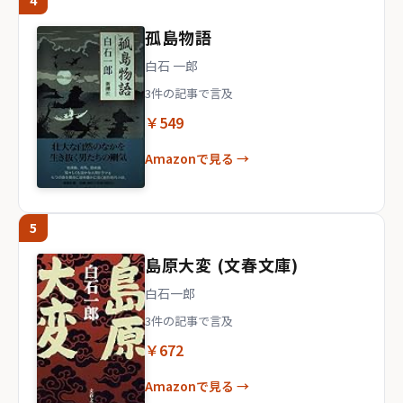
4
孤島物語
白石 一郎
3件の記事で言及
￥549
Amazonで見る →
5
島原大変 (文春文庫)
白石一郎
3件の記事で言及
￥672
Amazonで見る →