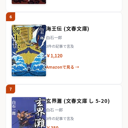
6
海王伝 (文春文庫)
白石一郎
3件の記事で言及
￥1,120
Amazonで見る →
7
玄界灘 (文春文庫 し 5-20)
白石 一郎
3件の記事で言及
￥350