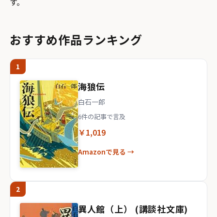
す。
おすすめ作品ランキング
1
海狼伝
白石一郎
6件の記事で言及
￥1,019
Amazonで見る →
2
異人館（上） (講談社文庫)