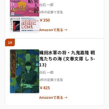
白石 一郎
3件の記事で言及
￥350
Amazonで見る →
10
織田水軍の将・九鬼嘉隆 戦
鬼たちの海 (文春文庫 し 5-
13)
白石 一郎
2件の記事で言及
￥425
Amazonで見る →