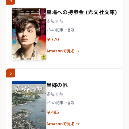
4
墓場への持参金 (光文社文庫)
多岐川 恭
3件の記事で言及
￥770
Amazonで見る →
5
異郷の帆
多岐川 恭
3件の記事で言及
￥495
Amazonで見る →