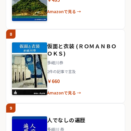
Amazonで見る →
8
仮面と衣装 (ＲＯＭＡＮＢＯ
ＯＫＳ)
多岐川恭
2件の記事で言及
￥660
Amazonで見る →
9
人でなしの遍歴
多岐川 恭