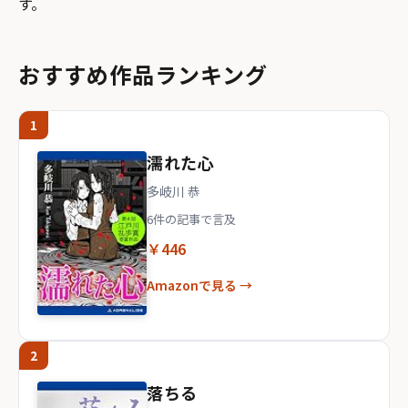
す。
おすすめ作品ランキング
1
濡れた心
多岐川 恭
6件の記事で言及
￥446
Amazonで見る →
2
落ちる