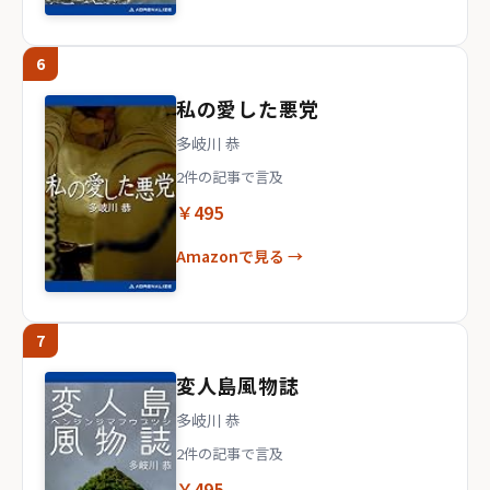
6
私の愛した悪党
多岐川 恭
2件の記事で言及
￥495
Amazonで見る →
7
変人島風物誌
多岐川 恭
2件の記事で言及
￥495