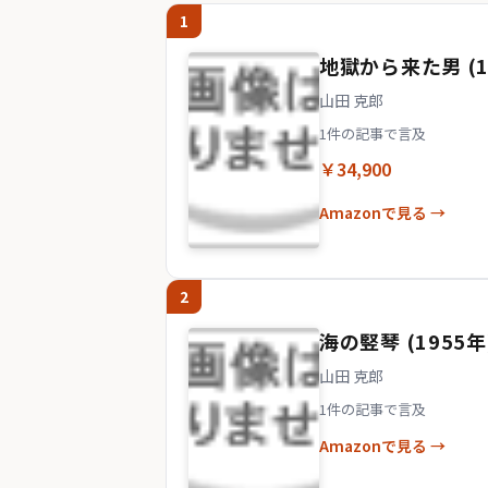
1
地獄から来た男 (1
山田 克郎
1件の記事で言及
￥34,900
Amazonで見る →
2
海の竪琴 (1955年
山田 克郎
1件の記事で言及
Amazonで見る →