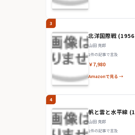
3
北洋国際戦 (195
山田 克郎
1件の記事で言及
￥7,980
Amazonで見る →
4
帆と雲と水平線 (1
山田 克郎
1件の記事で言及