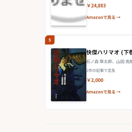
￥24,883
Amazonで見る →
5
快傑ハリマオ (下
石ノ森 章太郎、山田 克
1件の記事で言及
￥2,000
Amazonで見る →