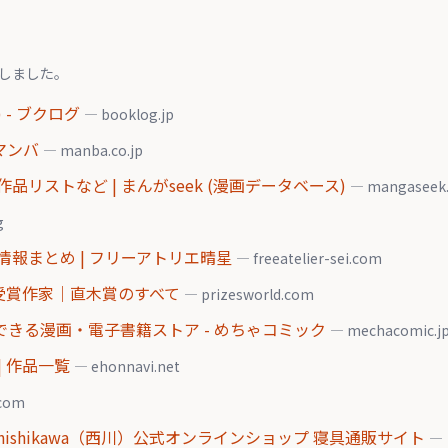
しました。
 - ブクログ
— booklog.jp
 マンバ
— manba.co.jp
リストなど | まんがseek (漫画データベース)
— mangaseek.
g
報まとめ | フリーアトリエ晴星
— freeatelier-sei.com
受賞作家｜直木賞のすべて
— prizesworld.com
できる漫画・電子書籍ストア - めちゃコミック
— mechacomic.j
| 作品一覧
— ehonnavi.net
.com
nishikawa（西川）公式オンラインショップ 寝具通販サイト
—