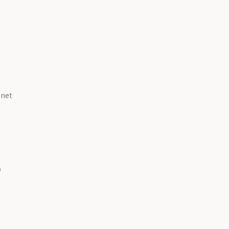
net
p