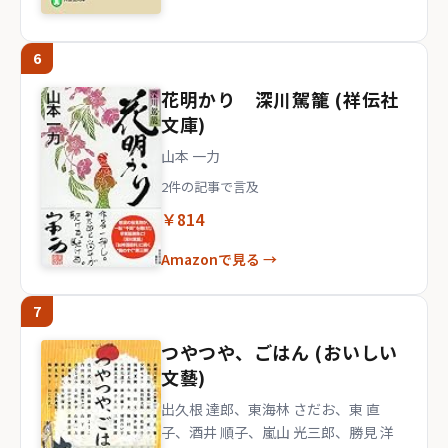
6
花明かり 深川駕籠 (祥伝社
文庫)
山本 一力
2件の記事で言及
￥814
Amazonで見る →
7
つやつや、ごはん (おいしい
文藝)
出久根 達郎、東海林 さだお、東 直
子、酒井 順子、嵐山 光三郎、勝見 洋