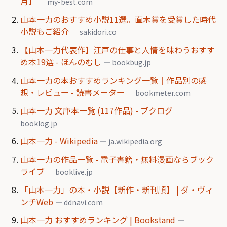
月】
— my-best.com
山本一力のおすすめ小説11選。直木賞を受賞した時代
小説もご紹介
— sakidori.co
【山本一力代表作】江戸の仕事と人情を味わうおすす
め本19選 - ほんのむし
— bookbug.jp
山本一力の本おすすめランキング一覧｜作品別の感
想・レビュー - 読書メーター
— bookmeter.com
山本一力 文庫本一覧 (117作品) - ブクログ
—
booklog.jp
山本一力 - Wikipedia
— ja.wikipedia.org
山本一力の作品一覧 - 電子書籍・無料漫画ならブック
ライブ
— booklive.jp
「山本一力」の本・小説【新作・新刊順】 | ダ・ヴィ
ンチWeb
— ddnavi.com
山本一力 おすすめランキング | Bookstand
—