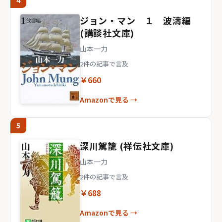
4
ジョン・マン １ 波濤編
(講談社文庫)
山本一力
2件の記事で言及
￥660
Amazonで見る →
5
深川駕籠 (祥伝社文庫)
山本一力
2件の記事で言及
￥688
Amazonで見る →