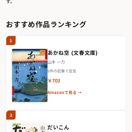
す。
おすすめ作品ランキング
1
あかね空 (文春文庫)
山本 一力
5件の記事で言及
￥703
Amazonで見る →
2
だいこん