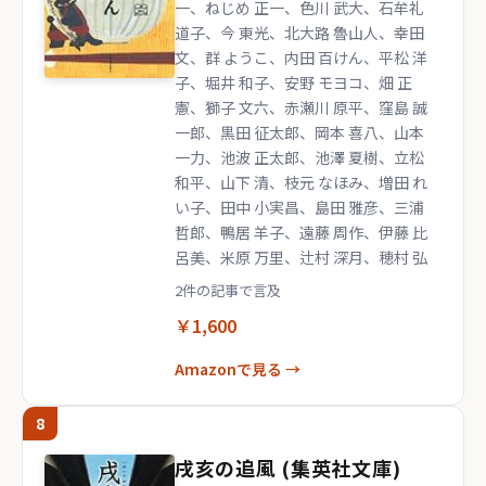
一、ねじめ 正一、色川 武大、石牟礼
道子、今 東光、北大路 魯山人、幸田
文、群 ようこ、内田 百けん、平松 洋
子、堀井 和子、安野 モヨコ、畑 正
憲、獅子 文六、赤瀬川 原平、窪島 誠
一郎、黒田 征太郎、岡本 喜八、山本
一力、池波 正太郎、池澤 夏樹、立松
和平、山下 清、枝元 なほみ、増田 れ
い子、田中 小実昌、島田 雅彦、三浦
哲郎、鴨居 羊子、遠藤 周作、伊藤 比
呂美、米原 万里、辻村 深月、穂村 弘
2件の記事で言及
￥1,600
Amazonで見る →
8
戌亥の追風 (集英社文庫)