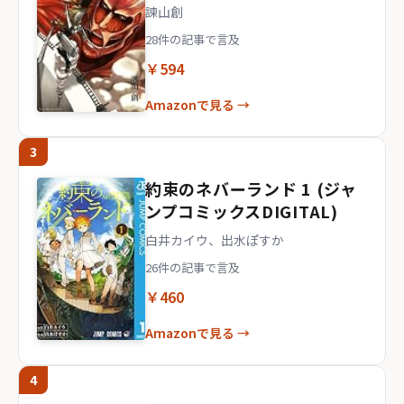
諫山創
28件の記事で言及
￥594
Amazonで見る →
3
約束のネバーランド 1 (ジャ
ンプコミックスDIGITAL)
白井カイウ、出水ぽすか
26件の記事で言及
￥460
Amazonで見る →
4