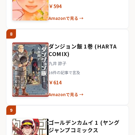
￥594
Amazonで見る →
8
ダンジョン飯 1巻 (HARTA
COMIX)
九井 諒子
16件の記事で言及
￥614
Amazonで見る →
9
ゴールデンカムイ 1 (ヤング
ジャンプコミックス