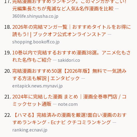
完結漫画おすすめランキング。このマンガがすごい!
元編集長たちが鬼滅など人気&名作漫画を比較
—
360life.shinyusha.co.jp
2026年の完結マンガ一覧｜おすすめタイトルをお得に
読もう! | ブックオフ公式オンラインストア
—
shopping.bookoff.co.jp
10巻以内で完結するおすすめ漫画38選。アニメ化もさ
れた名作もご紹介
— sakidori.co
完結漫画おすすめ50選【2026年版】無料で一気読み
する方法も解説 | エンタピック
—
entapick.news.mynavi.jp
2024年に完結した漫画 まとめ｜漫画全巻専門店 / コ
ミックセット通販
— note.com
【ハマる】完結済みの漫画を厳選!面白い漫画のおす
すめランキング - Ecナビ クチコミランキング
—
ranking.ecnavi.jp