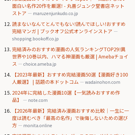
面白い名作20作を厳選! - 丸善ジュンク堂書店ネット
ストア
— maruzenjunkudo.co.jp
読まないなんてとんでもない!読んでほしい!おすすめ
完結マンガ | ブックオフ公式オンラインストア
—
shopping.bookoff.co.jp
完結済みのおすすめ漫画の人気ランキングTOP29!異
世界や10巻以内、ハマる神漫画も厳選 | Amebaチョイ
ス
— choice.ameba.jp
【2023年最新】おすすめ完結漫画50選【漫画好き100
人厳選】 | 話題の本ドットコム
— wadainohon.com
2024年に完結した漫画10選【一気読みおすすめ作
品】
— note.com
【2026年最新】完結済み漫画おすすめ比較｜一生に一
度は読むべき「最高の名作」で後悔しないための選び
方
— monita.online