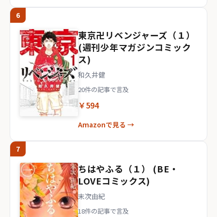
6
東京卍リベンジャーズ（１）
(週刊少年マガジンコミック
ス)
和久井健
20件の記事で言及
￥594
Amazonで見る →
7
ちはやふる（１） (BE・
LOVEコミックス)
末次由紀
18件の記事で言及