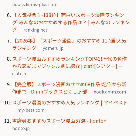
books.kuras-plus.com
【人気投票 1~138位】面白いスポーツ漫画ランキン
グ!みんなのおすすめする作品は？ | みんなのランキン
グ
— ranking.net
【2026年】「スポーツ漫画」のおすすめ 117選!人気
ランキング
— yomeru.jp
スポーツ漫画おすすめランキングTOP41!歴代の名作
から恋愛までジャンル別に紹介 | ciatr[シアター]
—
ciatr.jp
【完全版】スポーツ漫画おすすめ68作品!名作から新
作まで - Dmmブックスどくしょ部
— book.dmm.com
スポーツ漫画のおすすめ人気ランキング | マイベスト
— my-best.com
書店員おすすめスポーツ漫画57選 - honto+
—
honto.jp