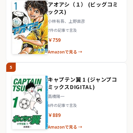
アオアシ（１） (ビッグコミ
ックス)
小林有吾、上野直彦
7件の記事で言及
￥759
Amazonで見る →
5
キャプテン翼 1 (ジャンプコ
ミックスDIGITAL)
高橋陽一
6件の記事で言及
￥889
Amazonで見る →