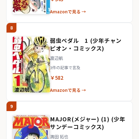
Amazonで見る →
8
弱虫ペダル 1 (少年チャン
ピオン・コミックス)
渡辺航
3件の記事で言及
￥582
Amazonで見る →
9
MAJOR(メジャー) (1) (少年
サンデーコミックス)
満田 拓也