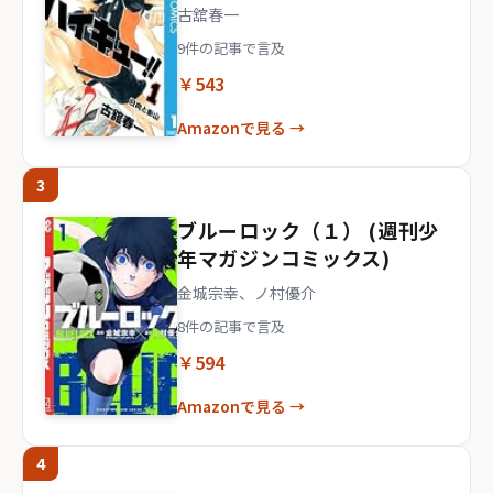
古舘春一
9件の記事で言及
￥543
Amazonで見る →
3
ブルーロック（１） (週刊少
年マガジンコミックス)
金城宗幸、ノ村優介
8件の記事で言及
￥594
Amazonで見る →
4