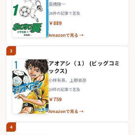
高橋陽一
26件の記事で言及
￥889
Amazonで見る →
3
アオアシ（１） (ビッグコミ
ックス)
小林有吾、上野直彦
24件の記事で言及
￥759
Amazonで見る →
4