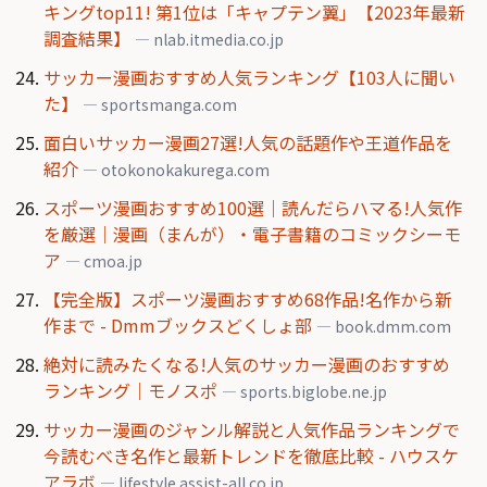
キングtop11! 第1位は「キャプテン翼」【2023年最新
調査結果】
— nlab.itmedia.co.jp
サッカー漫画おすすめ人気ランキング【103人に聞い
た】
— sportsmanga.com
面白いサッカー漫画27選!人気の話題作や王道作品を
紹介
— otokonokakurega.com
スポーツ漫画おすすめ100選｜読んだらハマる!人気作
を厳選｜漫画（まんが）・電子書籍のコミックシーモ
ア
— cmoa.jp
【完全版】スポーツ漫画おすすめ68作品!名作から新
作まで - Dmmブックスどくしょ部
— book.dmm.com
絶対に読みたくなる!人気のサッカー漫画のおすすめ
ランキング｜モノスポ
— sports.biglobe.ne.jp
サッカー漫画のジャンル解説と人気作品ランキングで
今読むべき名作と最新トレンドを徹底比較 - ハウスケ
アラボ
— lifestyle.assist-all.co.jp