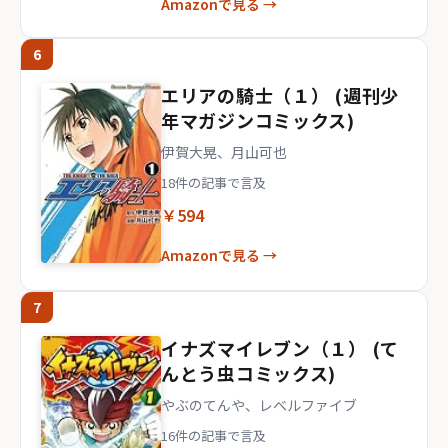
Amazonで見る →
6
エリアの騎士（１） (週刊少
年マガジンコミックス)
伊賀大晃、月山可也
18件の記事で言及
￥594
Amazonで見る →
7
イナズマイレブン（１） (て
んとう虫コミックス)
やぶのてんや、レベルファイブ
16件の記事で言及