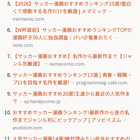
【2026】サッカー漫画おすすめランキング10選!面白
くて感動する名作だけを厳選 | メマミック
—
memamic.com
【W杯直前】サッカー漫画おすすめランキングTOP5!
漫画好き50人に独自調査｜けい＠電書おたく
—
note.com
【サッカー漫画おすすめ】名作から最新作まで【ジャ
ンル別厳選】
— numacomic.com
サッカー漫画おすすめランキング13選 | 青春・戦略・
プロを目指す名作を厳選!
— programming-cafe.com
サッカー漫画おすすめ20選!王道から最近の人気作ま
で
— sp.handycomic.jp
おすすめサッカー漫画ランキング!最新作から昔の名
作までジャンル別にピックアップ | アソビイズム
—
asobiism.com
人気サッカー漫画14選!絶対読みたい担当おすすめの