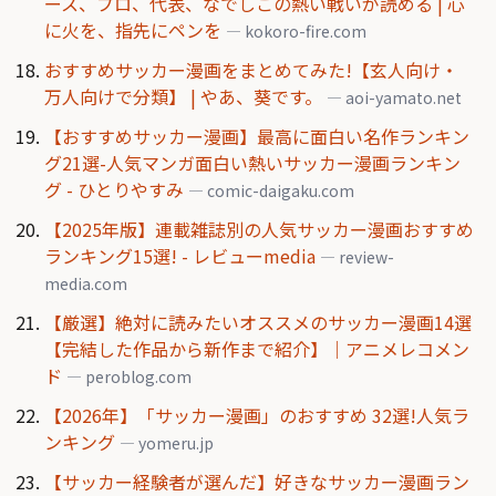
ース、プロ、代表、なでしこの熱い戦いが読める | 心
に火を、指先にペンを
— kokoro-fire.com
おすすめサッカー漫画をまとめてみた!【玄人向け・
万人向けで分類】 | やあ、葵です。
— aoi-yamato.net
【おすすめサッカー漫画】最高に面白い名作ランキン
グ21選-人気マンガ面白い熱いサッカー漫画ランキン
グ - ひとりやすみ
— comic-daigaku.com
【2025年版】連載雑誌別の人気サッカー漫画おすすめ
ランキング15選! - レビューmedia
— review-
media.com
【厳選】絶対に読みたいオススメのサッカー漫画14選
【完結した作品から新作まで紹介】｜アニメレコメン
ド
— peroblog.com
【2026年】「サッカー漫画」のおすすめ 32選!人気ラ
ンキング
— yomeru.jp
【サッカー経験者が選んだ】好きなサッカー漫画ラン