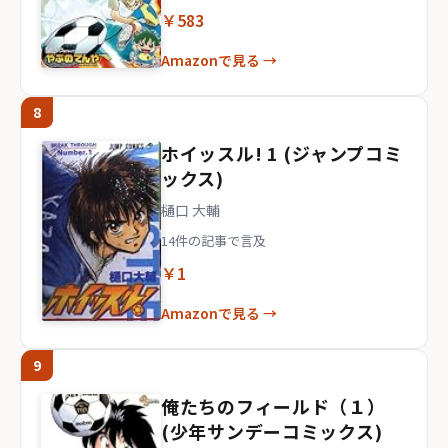
￥583
Amazonで見る →
8
ホイッスル! 1 (ジャンプコミ
ックス)
樋口 大輔
14件の記事で言及
￥1
Amazonで見る →
9
俺たちのフィールド（１）
(少年サンデーコミックス)