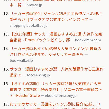
本一覧
— hmv.co.jp
サッカー漫画100｜ジャンル別おすすめ作品・名作が
勢ぞろい! | ブックオフ公式オンラインストア
—
shopping.bookoff.co.jp
【2025年版】サッカー漫画おすすめ25選!人気作を完
全網羅 - Dmmブックスどくしょ部
— book.dmm.com
サッカー漫画おすすめ43選＆人気ランキング!最新の
注目作から名作まで、女子サッカー漫画も
—
bookwalker.jp
サッカー漫画おすすめ20選｜人気の話題作から王道作
品まで
— soccer-king.jp
【おすすめ診断】サッカー漫画25選!人気作品から王
道まで【無料試し読みあり】 | ソニーの電子書籍スト
ア -Reader Store
— ebookstore.sony.jp
おすすめサッカー漫画をジャンル別に紹介!高校、ユ