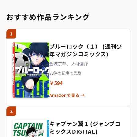
おすすめ作品ランキング
1
ブルーロック（１） (週刊少
年マガジンコミックス)
金城宗幸、ノ村優介
28件の記事で言及
￥594
Amazonで見る →
2
キャプテン翼 1 (ジャンプコ
ミックスDIGITAL)